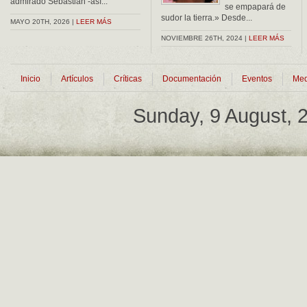
admirado Sebastián -así...
se empapará de
sudor la tierra.» Desde...
MAYO 20TH, 2026 |
LEER MÁS
NOVIEMBRE 26TH, 2024 |
LEER MÁS
Inicio
Artículos
Críticas
Documentación
Eventos
Med
Sunday, 9 August,