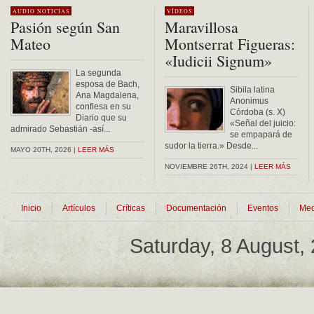
AUDIO
NOTICIAS
VÍDEOS
Pasión según San
Maravillosa
Mateo
Montserrat Figueras:
«Iudicii Signum»
La segunda
esposa de Bach,
Sibila latina
Ana Magdalena,
Anonimus
confiesa en su
Córdoba (s. X)
Diario que su
«Señal del juicio:
admirado Sebastián -así...
se empapará de
sudor la tierra.» Desde...
MAYO 20TH, 2026 |
LEER MÁS
NOVIEMBRE 26TH, 2024 |
LEER MÁS
Inicio
Artículos
Críticas
Documentación
Eventos
Med
Saturday, 8 August,