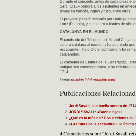
Durante el concierto, antes de cada pieza el
Sergi Grau– pondrá a los asistentes en antece
temas en francés, inglés y ruso, entre otros.
El proyecto pasará después por Halle (Alemani
Lodz (Polonia), y culminará a finales de año e
CATALUNYA EN EL MUNDO
El comisario del Tricentenari, Miquel Calçada
cultura catalana al mundo, y ha apuntado que 
escaparate», ha dicho el comisario, y ha rem
catalanidad.
El conseller de Cultura de la Generalitat, Fe
antigua sea contemporánea, y ha celebrado qu
1714.
fuente
noticias.lainformación.com
Publicaciones Relacionad
Jordi Savall: «La huella sonora de 171
JORDI SAVALL: «Bach e hijos»
¿Qué es la música? Dos lecciones de J
«Las rutas de la esclavitud», lo últi
4 Comentarios sobre “Jordi Savall reiv