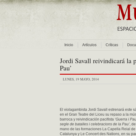
Inicio
Artículos
Críticas
Docu
Jordi Savall reivindicará la
Pau’
LUNES, 19 MAYO, 2014
El violagambista Jordi Savall estrenará este 
en el Gran Teatre del Liceu su repaso a la mú
barroca y reivindicación pacifista
‘Guerra i Pa
segle de batalles i celebracions de la Pau’
, de
mano de las formaciones La Capella Reial de
Catalunya y Le Concert des Nations, en su par