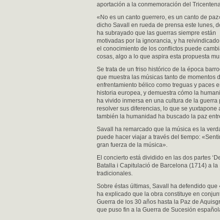
aportación a la conmemoración del Tricentena
«No es un canto guerrero, es un canto de paz
dicho Savall en rueda de prensa este lunes, 
ha subrayado que las guerras siempre están
motivadas por la ignorancia, y ha reivindicad
el conocimiento de los conflictos puede cambi
cosas, algo a lo que aspira esta propuesta mus
Se trata de un friso histórico de la época barr
que muestra las músicas tanto de momentos 
enfrentamiento bélico como treguas y paces e
historia europea, y demuestra cómo la human
ha vivido inmersa en una cultura de la guerra
resolver sus diferencias, lo que se yuxtapone
también la humanidad ha buscado la paz entre
Savall ha remarcado que la música es la verda
puede hacer viajar a través del tiempo: «Sen
gran fuerza de la música».
El concierto está dividido en las dos partes ‘D
Batalla i Capitulació de Barcelona (1714) a la
tradicionales.
Sobre éstas últimas, Savall ha defendido que
ha explicado que la obra constituye en conjun
Guerra de los 30 años hasta la Paz de Aquisgr
que puso fin a la Guerra de Sucesión español