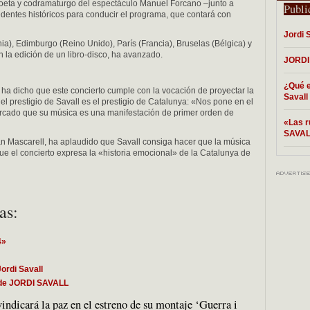
 poeta y codramaturgo del espectáculo Manuel Forcano –junto a
Publi
dentes históricos para conducir el programa, que contará con
Jordi 
a), Edimburgo (Reino Unido), París (Francia), Bruselas (Bélgica) y
n la edición de un libro-disco, ha avanzado.
JORDI 
¿Qué e
, ha dicho que este concierto cumple con la vocación de proyectar la
Savall
el prestigio de Savall es el prestigio de Catalunya: «Nos pone en el
arcado que su música es una manifestación de primer orden de
«Las r
SAVA
rran Mascarell, ha aplaudido que Savall consiga hacer que la música
e el concierto expresa la «historia emocional» de la Catalunya de
as:
4»
ordi Savall
mo de JORDI SAVALL
indicará la paz en el estreno de su montaje ‘Guerra i