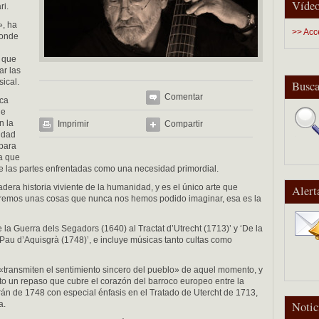
Vídeo
ri.
», ha
>> Acc
donde
o que
ar las
ical.
Busca
Comentar
oca
de
n la
Imprimir
Compartir
idad
 para
 a que
 las partes enfrentadas como una necesidad primordial.
dera historia viviente de la humanidad, y es el único arte que
Alert
tiremos unas cosas que nunca nos hemos podido imaginar, esa es la
e la Guerra dels Segadors (1640) al Tractat d’Utrecht (1713)’ y ‘De la
 Pau d’Aquisgrà (1748)’, e incluye músicas tanto cultas como
 «transmiten el sentimiento sincero del pueblo» de aquel momento, y
to un repaso que cubre el corazón del barroco europeo entre la
án de 1748 con especial énfasis en el Tratado de Utercht de 1713,
a.
Notic