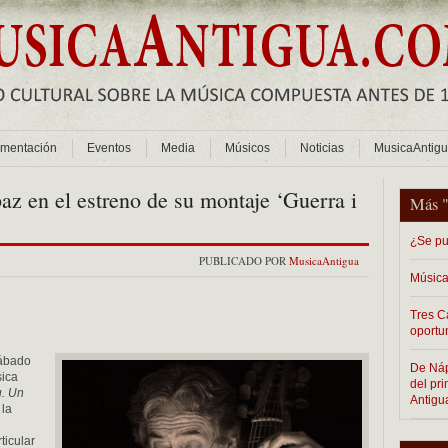
mentación
Eventos
Media
Músicos
Noticias
MusicaAntig
 paz en el estreno de su montaje ‘Guerra i
Más 
¿Se pu
PUBLICADO POR
MusicaAntigua
Música
Tres C
oportu
sábado
De Nápo
sica
del pr
u. Un
Antigu
 la
ticular