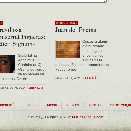
OS
COMPOSITORES
avillosa
Juan del Encina
tserrat Figueras:
dicii Signum»
Quizás si algún
día buscando
entre legajos
Sibila latina
encontramos
Anonimus
alguna frase
Córdoba (s. X)
referida a Zerbantes, sonreiremos
«Señal del juicio:
y seguiremos...
se empapará de
MAYO 24TH, 2022 |
LEER MÁS
la tierra.» Desde...
MBRE 26TH, 2024 |
LEER MÁS
mentación
Eventos
Media
Músicos
Noticias
MusicaAntig
Saturday, 8 August, 2026 ©
MusicaAntigua.com