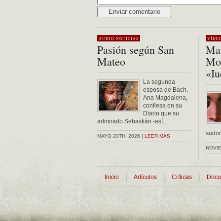
Alternative:
AUDIO
NOTICIAS
VÍDE
Pasión según San
Mar
Mateo
Mon
«Iu
La segunda
esposa de Bach,
Ana Magdalena,
confiesa en su
Diario que su
admirado Sebastián -así...
sudor 
MAYO 20TH, 2026 |
LEER MÁS
NOVIE
Inicio
Artículos
Críticas
Docu