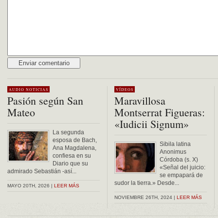
Alternative:
AUDIO
NOTICIAS
VÍDEOS
Pasión según San
Maravillosa
Mateo
Montserrat Figueras:
«Iudicii Signum»
La segunda
esposa de Bach,
Sibila latina
Ana Magdalena,
Anonimus
confiesa en su
Córdoba (s. X)
Diario que su
«Señal del juicio:
admirado Sebastián -así...
se empapará de
sudor la tierra.» Desde...
MAYO 20TH, 2026 |
LEER MÁS
NOVIEMBRE 26TH, 2024 |
LEER MÁS