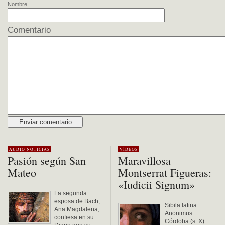
Nombre
Comentario
Alternative:
AUDIO
NOTICIAS
VÍDEOS
Pasión según San
Maravillosa
Mateo
Montserrat Figueras:
«Iudicii Signum»
La segunda
esposa de Bach,
Sibila latina
Ana Magdalena,
Anonimus
confiesa en su
Córdoba (s. X)