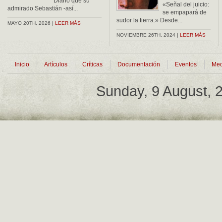
Diario que su
«Señal del juicio:
admirado Sebastián -así...
se empapará de
sudor la tierra.» Desde...
MAYO 20TH, 2026 |
LEER MÁS
NOVIEMBRE 26TH, 2024 |
LEER MÁS
Inicio
Artículos
Críticas
Documentación
Eventos
Med
Sunday, 9 August,