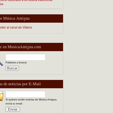
esa
s Música Antigua
eder al canal de Vídeos
r en MusicaAntigua.com
Palabras a buscar
as de noticias por E-Mail
Si quieres recibir noticias de Música Antigua,
envía tu email.