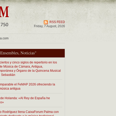
RSS FEED
Friday, 7 August, 2026
ua.com
"
Ensembles
,
Noticias
"
iertos y cinco siglos de repertorio en los
 de Música de Cámara, Antigua,
poránea y Órgano de la Quincena Musical
 Sebastián
imparable el FeMAP 2026 ofreciendo la
música antigua
de Holanda: «Al Rey de España he
do»
o Rodríguez llena CaixaForum Palma con
cierto dedicado a la música tradicional