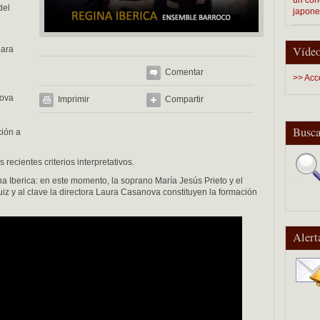
del
japon
Vídeo
para
Comentar
>> Acc
nova
Imprimir
Compartir
Busca
ción a
 recientes criterios interpretativos.
 Iberica: en este momento, la soprano María Jesús Prieto y el
z y al clave la directora Laura Casanova constituyen la formación
Alert