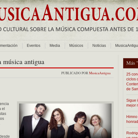
mentación
Eventos
Media
Músicos
Noticias
MusicaAntig
la música antigua
Más 
PUBLICADO POR
MusicaAntigua
25 conc
ciclos
Contem
de San
Sigue 
gencia
mejor 
 el
stas
Himno 
ros
honra
.
Rodrig
 desde
un con