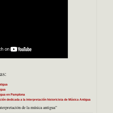
as:
ntigua
igua
tigua en Pamplona
 dedicada a la interpretación historicista de Música Antigua
terpretación de la música antigua”