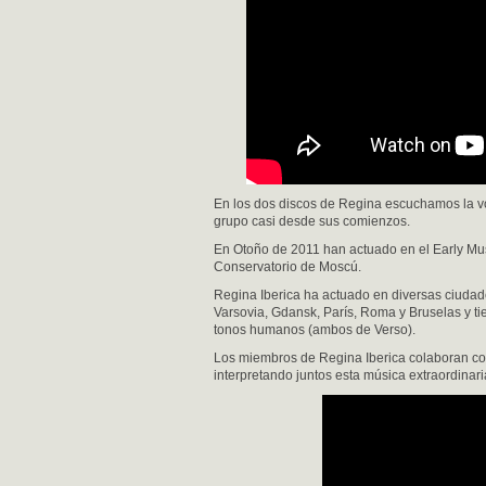
En los dos discos de Regina escuchamos la v
grupo casi desde sus comienzos​.
En Otoño de 2011 han actuado en el Early Mus
Conservatorio de Moscú.
Regina Iberica ha actuado en diversas ciuda
Varsovia, Gdansk, París, Roma y Bruselas y ti
tonos humanos (ambos de Verso).
Los miembros de Regina Iberica colaboran con 
interpretando juntos esta música extraordinar