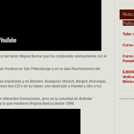
Notic
Publi
Taller
Curso 
oz del tenor Miguel Bernal que ha colaborado asiduamente con el
Curso 
Pampl
ic Festival en San Petersburgo y en la sala Rachmaninov del
ÍLIBE
dedica
des españolas y en Bremen, Budapest, Múnich, Bergen (Noruega),
Música
enen dos CD’s en su haber, uno dedicado a Handel y otro a los
diferentes formaciones, pero es la voluntad de disfrutar
ia lo que mantiene Regina Iberica desde 1998.