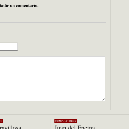
adir un comentario.
OS
COMPOSITORES
avillosa
Juan del Encina