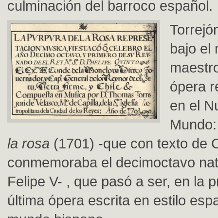
culminación del barroco español.
Torrejó
bajo el
maestro
ópera r
en el N
Mundo
la rosa
(1701) -que con texto de 
conmemoraba el decimoctavo nata
Felipe V- , que pasó a ser, en la pr
última ópera escrita en estilo esp