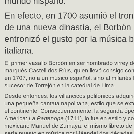
mundo hispano.
En efecto, en 1700 asumió el tron
de una nueva dinastía, el Borbón 
entronizó el gusto por la música 
italiana.
El primer vasallo Borbón en ser nombrado virrey de
marqués Castell dos Ríus, quien llevó consigo co
en 1707, no a un músico español, sino al milanés
sucesor de Torrejón en la catedral de Lima.
Desde entonces, los villancicos polifónicos adquir
una pequeña cantata napolitana, estilo que se ex
el continente Consecuentemente, la segunda óp
América:
La Partenope
(1711), lo fue en estilo y con
mexicano Manuel de Zumaya, el mismo libreto de S
sería puesto en música por Häendel dos décadas 