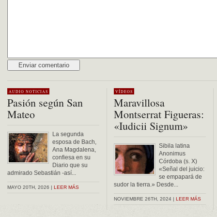
Alternative:
AUDIO
NOTICIAS
VÍDEOS
Pasión según San
Maravillosa
Mateo
Montserrat Figueras:
«Iudicii Signum»
La segunda
esposa de Bach,
Sibila latina
Ana Magdalena,
Anonimus
confiesa en su
Córdoba (s. X)
Diario que su
«Señal del juicio:
admirado Sebastián -así...
se empapará de
sudor la tierra.» Desde...
MAYO 20TH, 2026 |
LEER MÁS
NOVIEMBRE 26TH, 2024 |
LEER MÁS