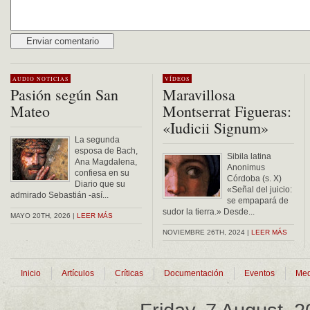
Alternative:
AUDIO
NOTICIAS
VÍDEOS
Pasión según San
Maravillosa
Mateo
Montserrat Figueras:
«Iudicii Signum»
La segunda
esposa de Bach,
Sibila latina
Ana Magdalena,
Anonimus
confiesa en su
Córdoba (s. X)
Diario que su
«Señal del juicio:
admirado Sebastián -así...
se empapará de
sudor la tierra.» Desde...
MAYO 20TH, 2026 |
LEER MÁS
NOVIEMBRE 26TH, 2024 |
LEER MÁS
Inicio
Artículos
Críticas
Documentación
Eventos
Med