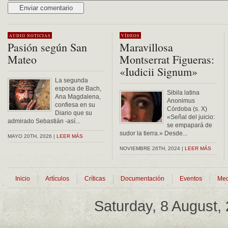
Alternative:
AUDIO
NOTICIAS
VÍDEOS
Pasión según San
Maravillosa
Mateo
Montserrat Figueras:
«Iudicii Signum»
La segunda
esposa de Bach,
Sibila latina
Ana Magdalena,
Anonimus
confiesa en su
Córdoba (s. X)
Diario que su
«Señal del juicio:
admirado Sebastián -así...
se empapará de
sudor la tierra.» Desde...
MAYO 20TH, 2026 |
LEER MÁS
NOVIEMBRE 26TH, 2024 |
LEER MÁS
Inicio
Artículos
Críticas
Documentación
Eventos
Med
Saturday, 8 August,