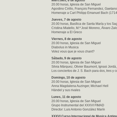
Miércoles, 6 de agosto
20.00 horas, Iglesia de San Miguel
Agostino Cirillo, François Fernandez, Gaetano
Homenaje a Carl Philipp Emanuel Bach (171
Jueves, 7 de agosto
20.00 horas, Basílica de Santa María y los S
Cristina Miatello, M.ª José Moreno, Álvaro Zald
Homenaje a El Greco
Viernes, 8 de agosto
20.00 horas, Iglesia de San Miguel
Diabolus in Musica
Volez vous que je vous chant?
Sábado, 9 de agosto
20.00 horas, Iglesia de San Miguel
Silvia Márquez, Olivier Baumont, Ignasi Jordà
Los conciertos de J. S. Bach para dos, tres y c
Domingo, 10 de agosto
20.00 horas, Iglesia de San Miguel
Anna Magdalena Auzinger, Michael Hell
Händel y sus rivales
Lunes, 11 de agosto
20.00 horas, Iglesia de San Miguel
Grupo Instrumental del XXXVI FIMAD
Director: Luis Antonio González Marín
XXXVI Curso Internacional de Musica Antig