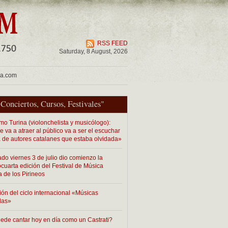
RSS FEED
Saturday, 8 August, 2026
ua.com
"
Conciertos
,
Cursos
,
Festivales
"
mo Turina (violonchelista y musicólogo):
 va a atraer al público va a ser el escuchar
 de autores catalanes que estaba olvidada»
ado viernes 3 de julio dio comienzo la
cuarta edición del Festival de Música
a de los Pirineos
ión del ciclo internacional «Músicas
das»
ede cantar hoy en día como un Castrati?