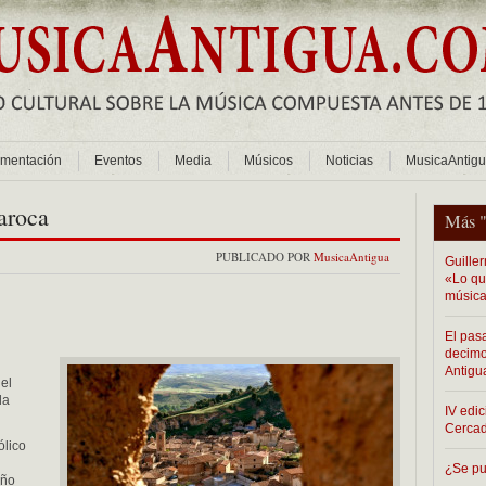
mentación
Eventos
Media
Músicos
Noticias
MusicaAntig
aroca
Más 
PUBLICADO POR
MusicaAntigua
Guiller
«Lo que
música
El pas
decimo
Antigu
el
la
IV edic
Cerca
ólico
¿Se pu
año