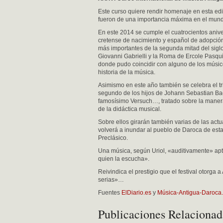
Este curso quiere rendir homenaje en esta edi
fueron de una importancia máxima en el mund
En este 2014 se cumple el cuatrocientos aniv
cretense de nacimiento y español de adopción
más importantes de la segunda mitad del siglo
Giovanni Gabrielli y la Roma de Ercole Pasquin
donde pudo coincidir con alguno de los músi
historia de la música.
Asimismo en este año también se celebra el t
segundo de los hijos de Johann Sebastian Bach
famosísimo Versuch…, tratado sobre la manera
de la didáctica musical.
Sobre ellos girarán también varias de las act
volverá a inundar al pueblo de Daroca de est
Preclásico.
Una música, según Uriol, «auditivamente» apt
quien la escucha».
Reivindica el prestigio que el festival otorga
serias»…
Fuentes
ElDiario.es
y
Música-Antigua-Daroca
Publicaciones Relacionad