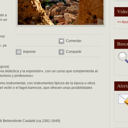
Vídeo
ndo a
en un
>> Acc
l
 hoy
Comentar
Busca
», ya
Imprimir
Compartir
agoza)
«la didáctica y la expresión», con un curso que complementa al
alumnos y profesores».
como instrumental, con instrumentos típicos de la época u otros
Alert
l violín o el fagot barrocos, que ofrecen unas posibilidades
di Bellerofonte Castaldi (ca.1581-1649)