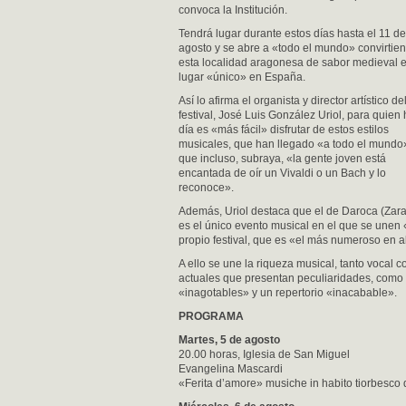
convoca la Institución.
Tendrá lugar durante estos días hasta el 11 de
agosto y se abre a «todo el mundo» convirtie
esta localidad aragonesa de sabor medieval 
lugar «único» en España.
Así lo afirma el organista y director artístico de
festival, José Luis González Uriol, para quien
día es «más fácil» disfrutar de estos estilos
musicales, que han llegado «a todo el mundo
que incluso, subraya, «la gente joven está
encantada de oír un Vivaldi o un Bach y lo
reconoce».
Además, Uriol destaca que el de Daroca (Zar
es el único evento musical en el que se unen 
propio festival, que es «el más numeroso en 
A ello se une la riqueza musical, tanto vocal 
actuales que presentan peculiaridades, como e
«inagotables» y un repertorio «inacabable».
PROGRAMA
Martes, 5 de agosto
20.00 horas, Iglesia de San Miguel
Evangelina Mascardi
«Ferita d’amore» musiche in habito tiorbesco 