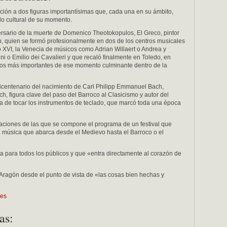
ción a dos figuras importantísimas que, cada una en su ámbito,
o cultural de su momento.
ersario de la muerte de Domenico Theotokopulos, El Greco, pintor
, quien se formó profesionalmente en dos de los centros musicales
 XVI, la Venecia de músicos como Adrian Willaert o Andrea y
i o Emilio dei Cavalieri y que recaló finalmente en Toledo, en
cos más importantes de ese momento culminante dentro de la
ricentenario del nacimiento de Carl Philipp Emmanuel Bach,
, figura clave del paso del Barroco al Clasicismo y autor del
 de tocar los instrumentos de teclado, que marcó toda una época
uaciones de las que se compone el programa de un festival que
a música que abarca desde el Medievo hasta el Barroco o el
a para todos los públicos y que «entra directamente al corazón de
 a Aragón desde el punto de vista de «las cosas bien hechas y
.es
as: