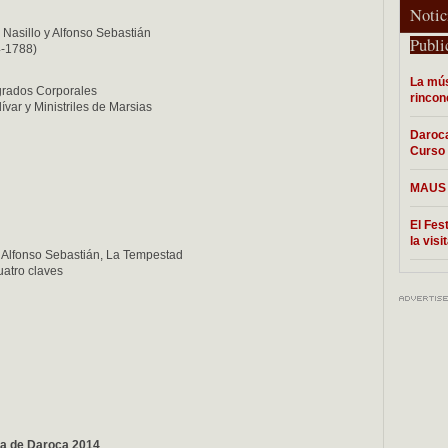
Notic
 Nasillo y Alfonso Sebastián
Publi
4-1788)
La mús
agrados Corporales
rincon
ívar y Ministriles de Marsias
Daroca
Curso 
MAUS e
El Fes
la vis
, Alfonso Sebastián, La Tempestad
uatro claves
ua de Daroca 2014