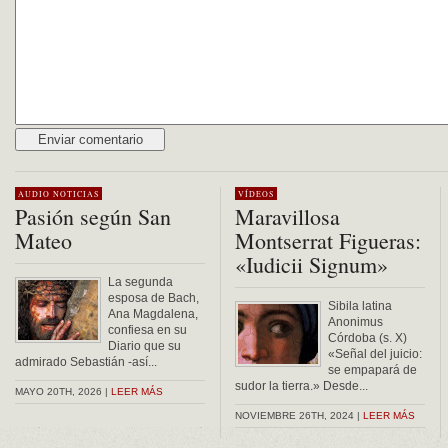
Alternative:
AUDIO
NOTICIAS
VÍDEOS
Pasión según San
Maravillosa
Mateo
Montserrat Figueras:
«Iudicii Signum»
La segunda
esposa de Bach,
Sibila latina
Ana Magdalena,
Anonimus
confiesa en su
Córdoba (s. X)
Diario que su
«Señal del juicio:
admirado Sebastián -así...
se empapará de
sudor la tierra.» Desde...
MAYO 20TH, 2026 |
LEER MÁS
NOVIEMBRE 26TH, 2024 |
LEER MÁS