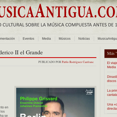
mentación
Eventos
Media
Músicos
Noticias
MusicaAntig
derico II el Grande
Más 
PUBLICADO POR
Pablo Rodríguez Canfranc
El via
Media
Dinast
discos
La pri
cantat
Una «o
nto en
direct
 los
cha se