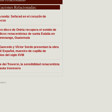
caciones Relacionadas:
randa: Sefarad en el corazón de
ecos
vo disco de Oniria recupera el sonido de
dices renacentistas de santa Eulalia en
etenango, Guatemala
Gancedo y Víctor Sordo presentan la obra
é Español, maestro de capilla de
ios del siglo XVIII
e dei Traversi, la sensibilidad renacentista
flauta travesera