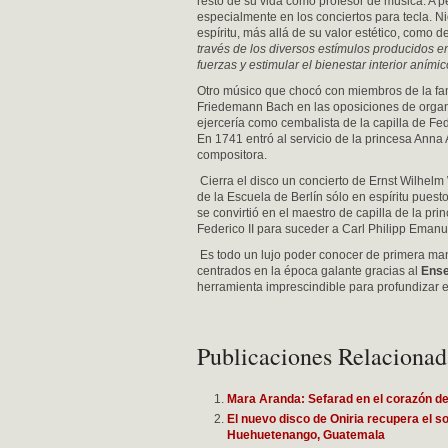
resto de su vida como profesor de música. A p
especialmente en los conciertos para tecla. N
espíritu, más allá de su valor estético, como de
través de los diversos estímulos producidos e
fuerzas y estimular el bienestar interior anímic
Otro músico que chocó con miembros de la fami
Friedemann Bach en las oposiciones de organ
ejercería como cembalista de la capilla de F
En 1741 entró al servicio de la princesa Ann
compositora.
Cierra el disco un concierto de Ernst Wilhelm
de la Escuela de Berlín sólo en espíritu pues
se convirtió en el maestro de capilla de la pri
Federico II para suceder a Carl Philipp Eman
Es todo un lujo poder conocer de primera man
centrados en la época galante gracias al
Ense
herramienta imprescindible para profundizar 
Publicaciones Relacionad
Mara Aranda: Sefarad en el corazón d
El nuevo disco de Oniria recupera el s
Huehuetenango, Guatemala