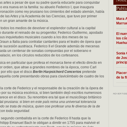
 las artes a pesar de que su padre quería educarle para conquistar
o era nueva en la familia: su abuelo Federico I, que inaugura
Publi
ronación como rey prusiano los cimientos del estado alemán, había
de las Artes y la Academia de las Ciencias, que tuvo por primer
Mara A
én un gran amante de la música.
Marru
 todos los medios de devolver el esplendor cultural a la capital
o durante el reinado de su progenitor, Federico Guillermo, apodado
El nue
 sus inquietudes musicales cuando a los dos meses de su
los có
raun a Italia para contratar cantantes para el teatro de ópera que
Huehu
e sucesión austriaca. Federico II
el Grande
además de mecenas
hasta un centenar de sonatas compuestas por el soberano e
Sonia 
palacio, en los círculos reducidos de los cortesanos.
de Jos
princip
sica en particular que profesa el monarca tiene el efecto directo en
rimer orden, que atrae a grandes nombres de la época, como Carl
por ello que el disco
Berlin Harpsichord Concertos
pretende
Piacer
aquella corte presentando obras para clavicémbalo de cuatro de los
de la 
la corte de Federico y el responsable de la creación de la ópera de
o por su música escénica, si bien también dejó escritos numerosos
rece en el disco. Su renombre era tal que el musicólogo británico
ital prusiana:
si bien en este país reina una universal tolerancia
ndo se trata de música, quien ose profesar una fe diversa de la de
con toda seguridad
.
 segundo cembalista en la corte de Federico II hasta que la
Philipp Emanuel Bach le obligan a dimitir en 1755 para malvivir el