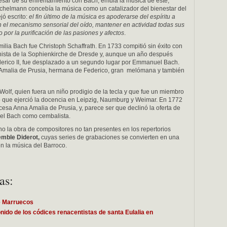
esar de su enfrentamiento con Bach, emula la música de éste,
ichelmann concebía la música como un catalizador del bienestar del
jó escrito:
el fin último de la música es apoderarse del espíritu a
n el mecanismo sensorial del oído, mantener en actividad todas sus
o por la purificación de las pasiones y afectos
.
lia Bach fue Christoph Schaffrath. En 1733 compitió sin éxito con
ista de la Sophienkirche de Dresde y, aunque un año después
ederico II, fue desplazado a un segundo lugar por Emmanuel Bach.
a Amalia de Prusia, hermana de Federico, gran melómana y también
 Wolf, quien fuera un niño prodigio de la tecla y que fue un miembro
to que ejerció la docencia en Leipzig, Naumburg y Weimar. En 1772
ncesa Anna Amalia de Prusia, y, parece ser que declinó la oferta de
uel Bach como cembalista.
o la obra de compositores no tan presentes en los repertorios
mble Diderot,
cuyas series de grabaciones se convierten en una
en la música del Barroco.
as:
e Marruecos
onido de los códices renacentistas de santa Eulalia en