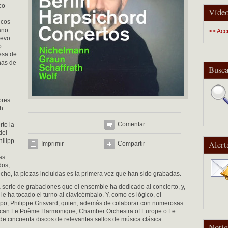
co
Vídeo
icos
ano
>> Acc
uevo
o
esa de
nas de
Busca
ores
ph
Comentar
rto la
del
ilipp
Alert
Imprimir
Compartir
as
dos,
echo, la piezas incluidas es la primera vez que han sido grabadas.
a serie de grabaciones que el ensemble ha dedicado al concierto, y,
a le ha tocado el turno al clavicémbalo. Y, como es lógico, el
grupo, Philippe Grisvard, quien, además de colaborar con numerosas
tacan Le Poème Harmonique, Chamber Orchestra of Europe o Le
e cincuenta discos de relevantes sellos de música clásica.
Notic