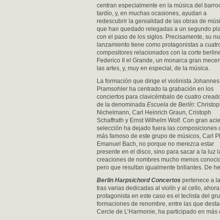
centran especialmente en la música del barro
tardío, y, en muchas ocasiones, ayudan a
redescubrir la genialidad de las obras de mús
que han quedado relegadas a un segundo pl
con el paso de los siglos. Precisamente, su n
lanzamiento tiene como protagonistas a cuatr
compositores relacionados con la corte berlin
Federico II el Grande, un monarca gran mece
las artes, y, muy en especial, de la música.
La formación que dirige el violinista Johannes
Pramsohler ha centrado la grabación en los
conciertos para clavicémbalo de cuatro cread
de la denominada
Escuela de Berlín
: Christo
Nichelmann, Carl Heinrich Graun, Cristoph
Schaffrath y Ernst Wilhelm Wolf. Con gran acie
selección ha dejado fuera las composiciones 
más famoso de este grupo de músicos, Carl Ph
Emanuel Bach, no porque no merezca estar
presente en el disco, sino para sacar a la luz l
creaciones de nombres mucho menos conoci
pero que resultan igualmente brillantes. De h
Berlin Harpsichord Concertos
pertenece a l
tras varias dedicadas al violín y al cello, ahor
protagonista en este caso es el teclista del 
formaciones de renombre, entre las que des
Cercle de L’Harmonie, ha participado en más d