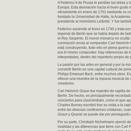
A Federico II de Prusia le perdían las letras y
Europa. Esta desviación hacia el buen gusto n
oficialmente en enero de 1701 mediante su co
fundado la Universidad de Halle, la Academia 
presidente al mismísimo Leibnitz. Y fue tambi
Federico asciende al trono en 1740 y trata por
imperial de Berlín que se había dejado de lad
el
Rey Sargent
o. El nuevo monarca no oculta
coronación envía al compositor Carl Heinrich G
está construyendo, todo ello en plena guerra d
era él mismo compositor. Hay referencias de 
interpretadas, dentro del repertorio propio de 
La pasión por las artes en general y por la mú
convertir Berlín en una capital cultural de p
Philipp Emanuel Bach, entre muchos otros. Es 
ofrecer una muestra de la riqueza musical de 
creadores.
Carl Heinrich Graun fue maestro de capilla de 
Berlín. De hecho, es principalmente recordad
conciertos para clavicémbalo, como el que apa
Charles Burney escribió tras su visita a la cap
entre las diversas confesiones cristianas, cua
Graun y Quantz se puede dar por perseguido 
Por su parte, Christoph Nichelmann ejerció de
rivalidad y las diferencias que tiene con Carl 