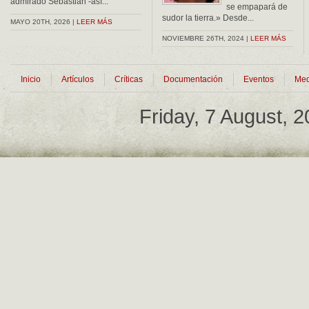
admirado Sebastián -así...
se empapará de
sudor la tierra.» Desde...
MAYO 20TH, 2026 |
LEER MÁS
NOVIEMBRE 26TH, 2024 |
LEER MÁS
Inicio
Artículos
Críticas
Documentación
Eventos
Med
Friday, 7 August, 