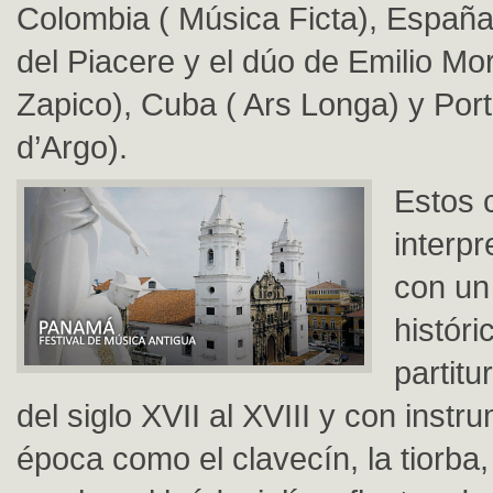
Colombia ( Música Ficta), Españ
del Piacere y el dúo de Emilio Mo
Zapico), Cuba ( Ars Longa) y Port
d’Argo).
Estos 
interp
con un 
históri
partit
del siglo XVII al XVIII y con instr
época como el clavecín, la tiorba, 