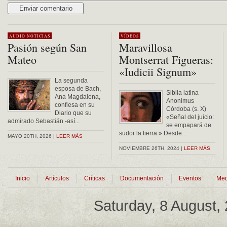
Alternative:
AUDIO
NOTICIAS
VÍDEOS
Pasión según San
Maravillosa
Mateo
Montserrat Figueras:
«Iudicii Signum»
La segunda
esposa de Bach,
Sibila latina
Ana Magdalena,
Anonimus
confiesa en su
Córdoba (s. X)
Diario que su
«Señal del juicio:
admirado Sebastián -así...
se empapará de
sudor la tierra.» Desde...
MAYO 20TH, 2026 |
LEER MÁS
NOVIEMBRE 26TH, 2024 |
LEER MÁS
Inicio
Artículos
Críticas
Documentación
Eventos
Med
Saturday, 8 August,