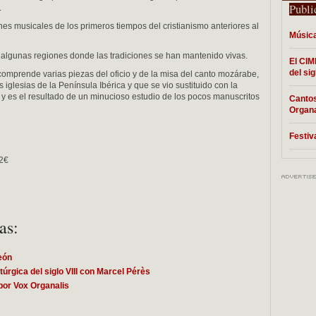
Publi
.
ones musicales de los primeros tiempos del cristianismo anteriores al
Música
 algunas regiones donde las tradiciones se han mantenido vivas.
El CIM
del si
comprende varias piezas del oficio y de la misa del canto mozárabe,
s iglesias de la Península Ibérica y que se vio sustituido con la
 y es el resultado de un minucioso estudio de los pocos manuscritos
Cantos
Organa
Festiv
32€
as:
León
túrgica del siglo VIII con Marcel Pérès
or Vox Organalis