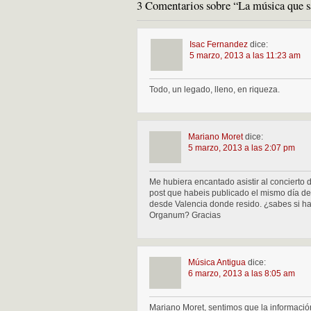
3 Comentarios sobre “La música que s
Isac Fernandez
dice:
5 marzo, 2013 a las 11:23 am
Todo, un legado, lleno, en riqueza.
Mariano Moret
dice:
5 marzo, 2013 a las 2:07 pm
Me hubiera encantado asistir al concierto
post que habeis publicado el mismo día del 
desde Valencia donde resido. ¿sabes si ha
Organum? Gracias
Música Antigua
dice:
6 marzo, 2013 a las 8:05 am
Mariano Moret, sentimos que la informació