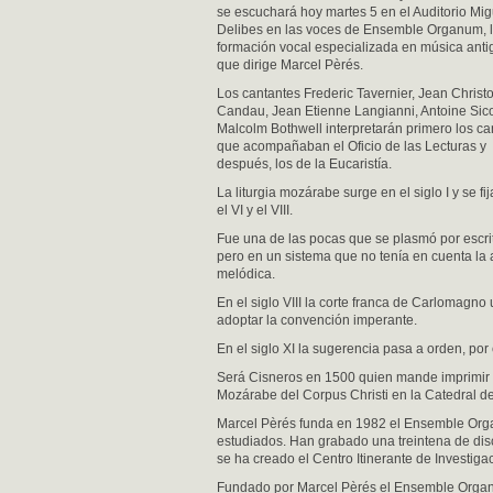
se escuchará hoy martes 5 en el Auditorio Mig
Delibes en las voces de Ensemble Organum, 
formación vocal especializada en música anti
que dirige Marcel Pèrés.
Los cantantes Frederic Tavernier, Jean Christ
Candau, Jean Etienne Langianni, Antoine Sico
Malcolm Bothwell interpretarán primero los ca
que acompañaban el Oficio de las Lecturas y
después, los de la Eucaristía.
La liturgia mozárabe surge en el siglo I y se fij
el VI y el VIII.
Fue una de las pocas que se plasmó por escri
pero en un sistema que no tenía en cuenta la 
melódica.
En el siglo VIII la corte franca de Carlomagno
adoptar la convención imperante.
En el siglo XI la sugerencia pasa a orden, por 
Será Cisneros en 1500 quien mande imprimir la
Mozárabe del Corpus Christi en la Catedral d
Marcel Pèrés funda en 1982 el Ensemble Orga
estudiados. Han grabado una treintena de dis
se ha creado el Centro Itinerante de Investig
Fundado por Marcel Pèrés el Ensemble Organu