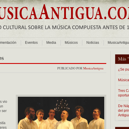
mentación
Eventos
Media
Músicos
Noticias
MusicaAntig
os
Más 
PUBLICADO POR
MusicaAntigua
¿Se pu
Música
Tres C
oportu
s vio
De Nápo
 un
del pr
e ser
Antigu
stía
beres