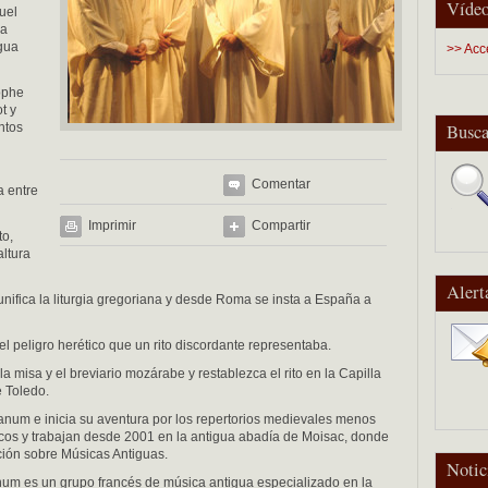
Vídeo
uel
la
gua
>> Acc
ophe
t y
ntos
Busca
Comentar
a entre
Imprimir
Compartir
to,
altura
Alert
 unifica la liturgia gregoriana y desde Roma se insta a España a
el peligro herético que un rito discordante representaba.
 misa y el breviario mozárabe y restablezca el rito en la Capilla
e Toledo.
num e inicia su aventura por los repertorios medievales menos
cos y trabajan desde 2001 en la antigua abadía de Moisac, donde
ación sobre Músicas Antiguas.
Notic
m es un grupo francés de música antigua especializado en la