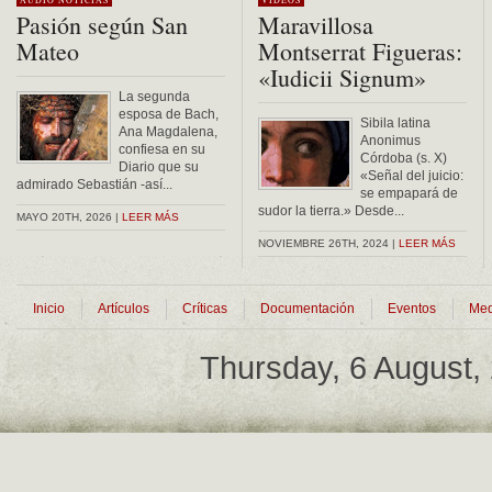
AUDIO
NOTICIAS
VÍDEOS
Pasión según San
Maravillosa
Mateo
Montserrat Figueras:
«Iudicii Signum»
La segunda
esposa de Bach,
Sibila latina
Ana Magdalena,
Anonimus
confiesa en su
Córdoba (s. X)
Diario que su
«Señal del juicio:
admirado Sebastián -así...
se empapará de
sudor la tierra.» Desde...
MAYO 20TH, 2026 |
LEER MÁS
NOVIEMBRE 26TH, 2024 |
LEER MÁS
Inicio
Artículos
Críticas
Documentación
Eventos
Med
Thursday, 6 August