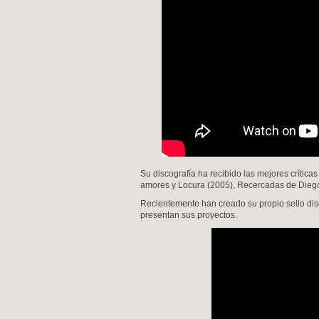
Su discografía ha recibido las mejores críticas
amores y Locura (2005), Recercadas de Diego 
Recientemente han creado su propio sello dis
presentan sus proyectos.