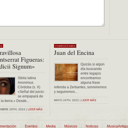
OS
COMPOSITORES
avillosa
Juan del Encina
tserrat Figueras:
dicii Signum»
Quizás si algún
día buscando
entre legajos
Sibila latina
encontramos
Anonimus
alguna frase
Córdoba (s. X)
referida a Zerbantes, sonreiremos
«Señal del juicio:
y seguiremos...
se empapará de
MAYO 24TH, 2022 |
LEER MÁS
la tierra.» Desde...
MBRE 26TH, 2024 |
LEER MÁS
mentación
Eventos
Media
Músicos
Noticias
MusicaAntig