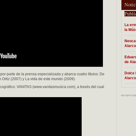
Notic
Publi
La erm
la Mús
Neocan
Alarc
Eduard
de Ala
Dolce 
 por parte de la prensa especializada y abarca cuatro títulos: De
Alarc
Ortiz (2007) y La vida de este mundo (2009).
cográfico: VANITAS (www.vanitasmusica.com), a través del cual