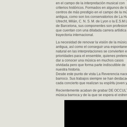
en el campo de la interpretación musical con
criterios históricos. Formados en algunos de l
centros de más prestigio en el campo de la m
antigua, como son los conservatorios de La H
Utrecht, Milán, C. N. S. M. de Lyon o la E.S.M.
de Barcelona, sus componentes son profesio
que cuentan con una dilatada carrera artística
trayectoria internacional.
La necesidad de renovar la visión de la músic
antigua, así como el conseguir una espontan
natural en las interpretaciones se convierten 
prioridades para el ensemble, quienes prete
dar a conocer una música en muchos casos
olvidada pero que forma parte indiscutible de
nuestra historia.
Desde este punto de vista La Reverencia nace 
barroco. Sus trabajos siempre se han destaca
cada concierto que realizan su espíritu joven y
Recientemente acaban de grabar DE OCCULTA
música barroca y de la que se espera el estre