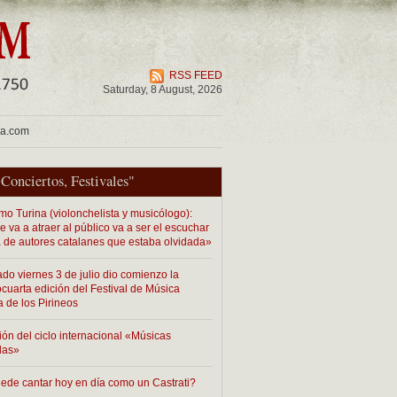
RSS FEED
Saturday, 8 August, 2026
ua.com
"
Conciertos
,
Festivales
"
mo Turina (violonchelista y musicólogo):
 va a atraer al público va a ser el escuchar
 de autores catalanes que estaba olvidada»
ado viernes 3 de julio dio comienzo la
cuarta edición del Festival de Música
a de los Pirineos
ión del ciclo internacional «Músicas
das»
ede cantar hoy en día como un Castrati?