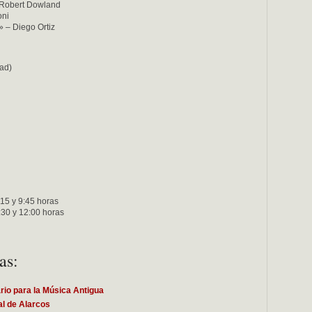
obert Dowland
ni
– Diego Ortiz
dad)
:15 y 9:45 horas
:30 y 12:00 horas
as:
rio para la Música Antigua
al de Alarcos