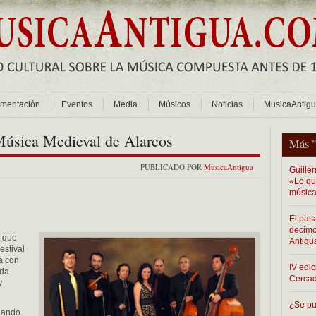
mentación
Eventos
Media
Músicos
Noticias
MusicaAntig
 Música Medieval de Alarcos
Más 
PUBLICADO POR
MusicaAntigua
Guiller
«Lo que
música
El pas
decimo
o que
Antigu
estival
a
con
IV edic
 da
Cerca
y
¿Se pu
jando