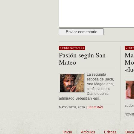
Alternative:
AUDIO
NOTICIAS
VÍDE
Pasión según San
Mar
Mateo
Mon
«Iu
La segunda
esposa de Bach,
Ana Magdalena,
confiesa en su
Diario que su
admirado Sebastián -así...
sudor 
MAYO 20TH, 2026 |
LEER MÁS
NOVIE
Inicio
Artículos
Críticas
Docu