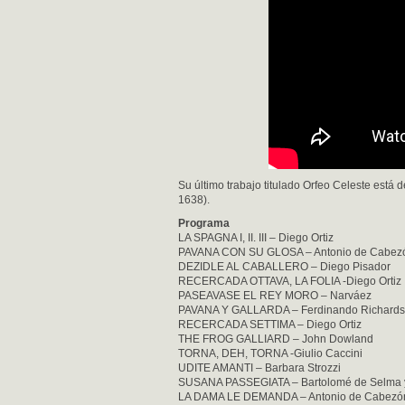
Su último trabajo titulado Orfeo Celeste está
1638).
Programa
LA SPAGNA I, II. III – Diego Ortiz
PAVANA CON SU GLOSA – Antonio de Cabez
DEZIDLE AL CABALLERO – Diego Pisador
RECERCADA OTTAVA, LA FOLIA -Diego Ortiz
PASEAVASE EL REY MORO – Narváez
PAVANA Y GALLARDA – Ferdinando Richard
RECERCADA SETTIMA – Diego Ortiz
THE FROG GALLIARD – John Dowland
TORNA, DEH, TORNA -Giulio Caccini
UDITE AMANTI – Barbara Strozzi
SUSANA PASSEGIATA – Bartolomé de Selma 
LA DAMA LE DEMANDA – Antonio de Cabezó