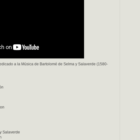
 dedicado a la Música de Bartolomé de Selma y Salaverde (1580-
ón
son
y Salaverde
n