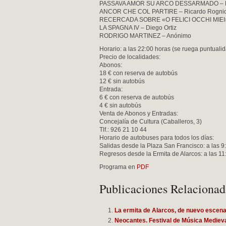
PASSAVA AMOR SU ARCO DESSARMADO – R
ANCOR CHE COL PARTIRE – Ricardo Rognio
RECERCADA SOBRE «O FELICI OCCHI MIEI» 
LA SPAGNA IV – Diego Ortiz
RODRIGO MARTINEZ – Anónimo
Horario: a las 22:00 horas (se ruega puntuali
Precio de localidades:
Abonos:
18 € con reserva de autobús
12 € sin autobús
Entrada:
6 € con reserva de autobús
4 € sin autobús
Venta de Abonos y Entradas:
Concejalía de Cultura (Caballeros, 3)
Tlf.: 926 21 10 44
Horario de autobuses para todos los días:
Salidas desde la Plaza San Francisco: a las 9
Regresos desde la Ermita de Alarcos: a las 11
Programa en
PDF
Publicaciones Relacionad
La ermita de Alarcos, de nuevo escena
Neocantes. Festival de Música Mediev