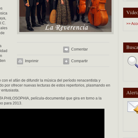
os
Vídeo
úsica
aya,
U.C.
>> Acc
nales
 de
a
Busca
Comentar
eidad
en
nden
Imprimir
Compartir
con el afán de difundir la música del período renacentista y
do por ofrecer nuevas lecturas de estos repertorios, plasmando en
 entusiasta.
Alert
 PHILOSOPHIA, película-documental que gira en torno a la
no para 2013.