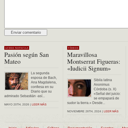
Alternative:
AUDIO
NOTICIAS
VÍDEOS
Pasión según San
Maravillosa
Mateo
Montserrat Figueras:
«Iudicii Signum»
La segunda
esposa de Bach,
Sibila latina
Ana Magdalena,
Anonimus
confiesa en su
Córdoba (s. X)
Diario que su
«Señal del juicio:
admirado Sebastián -así...
se empapará de
sudor la tierra.» Desde...
MAYO 20TH, 2026 |
LEER MÁS
NOVIEMBRE 26TH, 2024 |
LEER MÁS