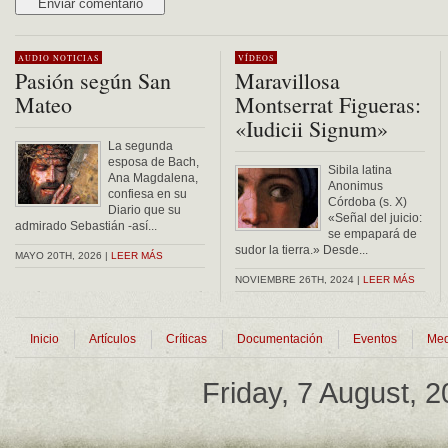
Alternative:
AUDIO
NOTICIAS
VÍDEOS
Pasión según San
Maravillosa
Mateo
Montserrat Figueras:
«Iudicii Signum»
La segunda
esposa de Bach,
Sibila latina
Ana Magdalena,
Anonimus
confiesa en su
Córdoba (s. X)
Diario que su
«Señal del juicio:
admirado Sebastián -así...
se empapará de
sudor la tierra.» Desde...
MAYO 20TH, 2026 |
LEER MÁS
NOVIEMBRE 26TH, 2024 |
LEER MÁS
Inicio
Artículos
Críticas
Documentación
Eventos
Med
Friday, 7 August, 