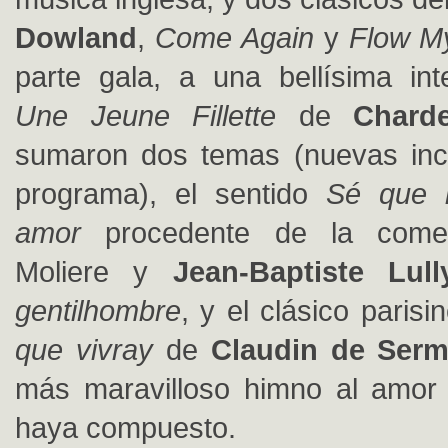
Dowland
,
Come Again
y
Flow M
parte gala, a una bellísima int
Une Jeune Fillette
de
Chard
sumaron dos temas (nuevas inco
programa), el sentido
Sé que 
amor
procedente de la come
Moliere y
Jean-Baptiste Lull
gentilhombre
, y el clásico paris
que vivray
de
Claudin de Serm
más maravilloso himno al amor
haya compuesto.