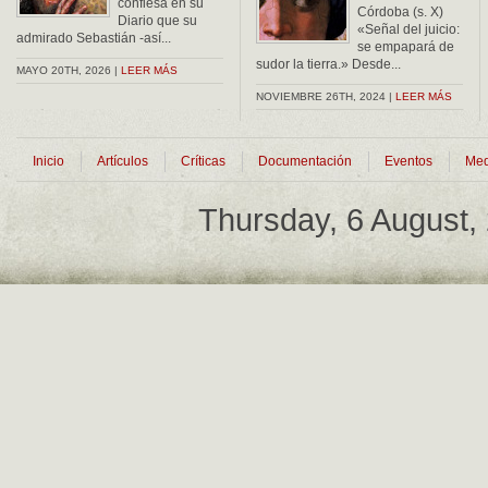
confiesa en su
Córdoba (s. X)
Diario que su
«Señal del juicio:
admirado Sebastián -así...
se empapará de
sudor la tierra.» Desde...
MAYO 20TH, 2026 |
LEER MÁS
NOVIEMBRE 26TH, 2024 |
LEER MÁS
Inicio
Artículos
Críticas
Documentación
Eventos
Med
Thursday, 6 August