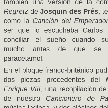
también una versión de la co
Regretz
de
Josquin des Prés,
t
como la
Canción del Emperador
ser que lo escuchaba Carlos
conciliar el sueño cuando suf
mucho antes de que se i
paracetamol.
En el bloque franco-británico pu
dos piezas procedentes del
Enrique VIII,
una recopilación de
de nuestro
Cancionero de Pa
música inglesa, y dos clásicos de