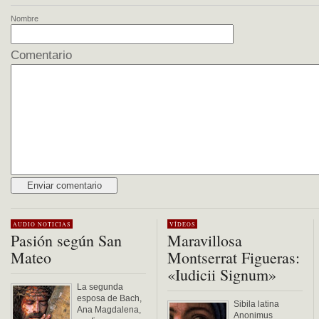
Nombre
Comentario
Alternative:
AUDIO
NOTICIAS
VÍDEOS
Pasión según San
Maravillosa
Mateo
Montserrat Figueras:
«Iudicii Signum»
La segunda
esposa de Bach,
Sibila latina
Ana Magdalena,
Anonimus