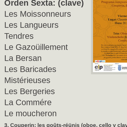
Orden Sexta: (clave)
Les Moissonneurs
Les Langueurs
Tendres
Le Gazoüillement
La Bersan
Les Baricades
Mistérieuses
Les Bergeries
La Commére
Le moucheron
3. Couperin: les goûts-réünis (oboe, cello y cla