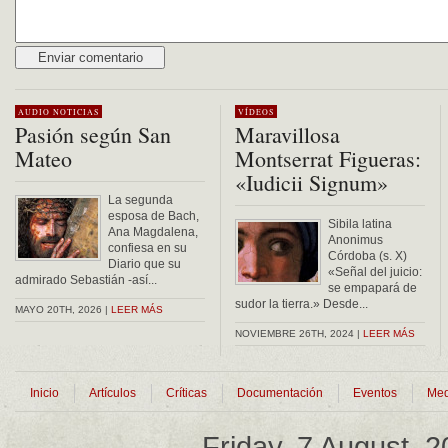
Alternative:
AUDIO
NOTICIAS
VÍDEOS
Pasión según San
Maravillosa
Mateo
Montserrat Figueras:
«Iudicii Signum»
La segunda
esposa de Bach,
Sibila latina
Ana Magdalena,
Anonimus
confiesa en su
Córdoba (s. X)
Diario que su
«Señal del juicio:
admirado Sebastián -así...
se empapará de
sudor la tierra.» Desde...
MAYO 20TH, 2026 |
LEER MÁS
NOVIEMBRE 26TH, 2024 |
LEER MÁS
Inicio
Artículos
Críticas
Documentación
Eventos
Med
Friday, 7 August, 