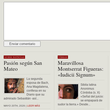
Alternative:
AUDIO
NOTICIAS
VÍDEOS
Pasión según San
Maravillosa
Mateo
Montserrat Figueras:
«Iudicii Signum»
La segunda
esposa de Bach,
Sibila latina
Ana Magdalena,
Anonimus
confiesa en su
Córdoba (s. X)
Diario que su
«Señal del juicio:
admirado Sebastián -así...
se empapará de
sudor la tierra.» Desde...
MAYO 20TH, 2026 |
LEER MÁS