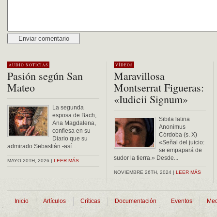
Alternative:
AUDIO
NOTICIAS
VÍDEOS
Pasión según San
Maravillosa
Mateo
Montserrat Figueras:
«Iudicii Signum»
La segunda
esposa de Bach,
Sibila latina
Ana Magdalena,
Anonimus
confiesa en su
Córdoba (s. X)
Diario que su
«Señal del juicio:
admirado Sebastián -así...
se empapará de
sudor la tierra.» Desde...
MAYO 20TH, 2026 |
LEER MÁS
NOVIEMBRE 26TH, 2024 |
LEER MÁS
Inicio
Artículos
Críticas
Documentación
Eventos
Med