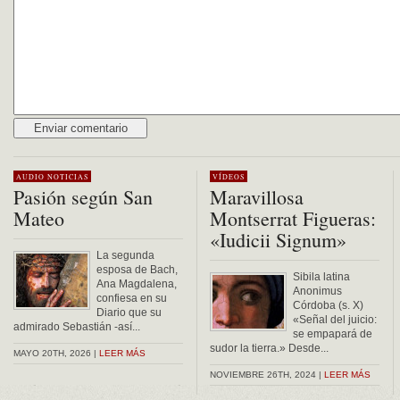
Alternative:
AUDIO
NOTICIAS
VÍDEOS
Pasión según San
Maravillosa
Mateo
Montserrat Figueras:
«Iudicii Signum»
La segunda
esposa de Bach,
Sibila latina
Ana Magdalena,
Anonimus
confiesa en su
Córdoba (s. X)
Diario que su
«Señal del juicio:
admirado Sebastián -así...
se empapará de
sudor la tierra.» Desde...
MAYO 20TH, 2026 |
LEER MÁS
NOVIEMBRE 26TH, 2024 |
LEER MÁS