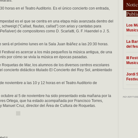
Marais.
Notic
:30 horas en el Teatro Auditorio. Es el único concierto con entrada,
Publi
Tempestad es el que se centra en una etapa más avanzada dentro del
Los Mú
schweigt (“Callad, flautas, callad”) con arias y cantatas para
Music
Peñalver) de compositores como D. Scarlatti, G. F. Haendel o J. S.
La Bar
ue será el próximo lunes en la Sala Juan Ibáñez a las 20:30 horas.
del fe
l Festival es acercar a los más pequeños la música antigua, de una
terés por cómo se vivía la música en épocas pasadas.
III Fe
Music
oquetas de Mar, los alumnos de los diversos centros escolares
el concierto didáctico titulado El Concierto del Rey Sol, ambientado
Jordi 
Festiv
 de noviembre a las 10 y 12 horas en el Teatro Auditorio de
e octubre al 5 de noviembre ha sido presentado esta mañana por la
ores Ortega, que ha estado acompañada por Francisco Torres,
 y Manuel Cruz, director del Área de Cultura de Roquetas.
as: