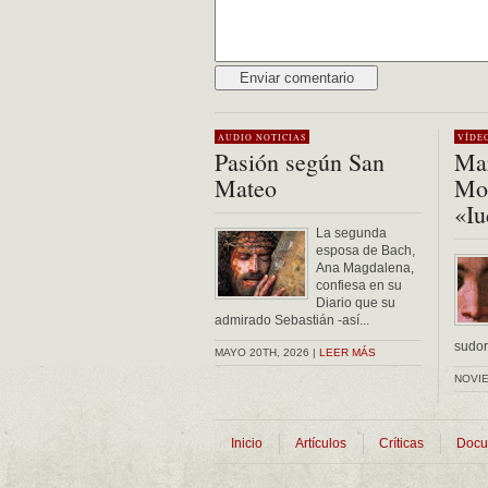
Alternative:
AUDIO
NOTICIAS
VÍDE
Pasión según San
Mar
Mateo
Mon
«Iu
La segunda
esposa de Bach,
Ana Magdalena,
confiesa en su
Diario que su
admirado Sebastián -así...
sudor 
MAYO 20TH, 2026 |
LEER MÁS
NOVIE
Inicio
Artículos
Críticas
Docu