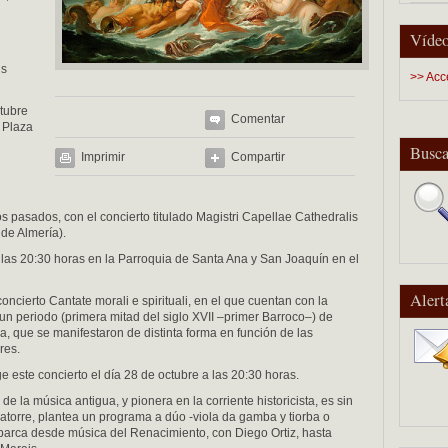
Vídeo
us
>> Acc
ctubre
Comentar
a Plaza
Busca
Imprimir
Compartir
os pasados, con el concierto titulado Magistri Capellae Cathedralis
 de Almería).
 las 20:30 horas en la Parroquia de Santa Ana y San Joaquín en el
Alert
concierto Cantate morali e spirituali, en el que cuentan con la
n periodo (primera mitad del siglo XVII –primer Barroco–) de
a, que se manifestaron de distinta forma en función de las
res.
 este concierto el día 28 de octubre a las 20:30 horas.
e la música antigua, y pionera en la corriente historicista, es sin
Latorre, plantea un programa a dúo -viola da gamba y tiorba o
abarca desde música del Renacimiento, con Diego Ortiz, hasta