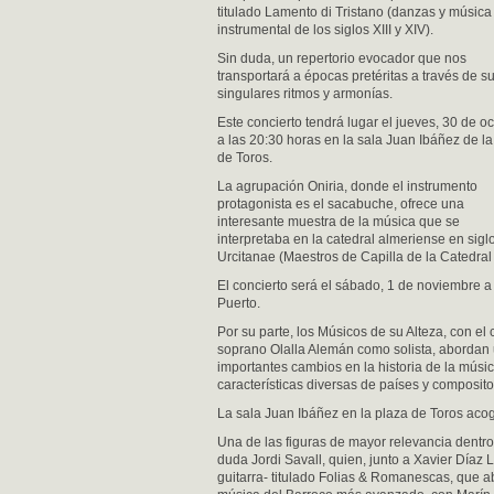
titulado Lamento di Tristano (danzas y música
instrumental de los siglos XIII y XIV).
Sin duda, un repertorio evocador que nos
transportará a épocas pretéritas a través de s
singulares ritmos y armonías.
Este concierto tendrá lugar el jueves, 30 de o
a las 20:30 horas en la sala Juan Ibáñez de l
de Toros.
La agrupación Oniria, donde el instrumento
protagonista es el sacabuche, ofrece una
interesante muestra de la música que se
interpretaba en la catedral almeriense en sigl
Urcitanae (Maestros de Capilla de la Catedral
El concierto será el sábado, 1 de noviembre a
Puerto.
Por su parte, los Músicos de su Alteza, con el 
soprano Olalla Alemán como solista, abordan u
importantes cambios en la historia de la músic
características diversas de países y composito
La sala Juan Ibáñez en la plaza de Toros acoge
Una de las figuras de mayor relevancia dentro d
duda Jordi Savall, quien, junto a Xavier Díaz 
guitarra- titulado Folias & Romanescas, que 