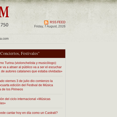
RSS FEED
Friday, 7 August, 2026
ua.com
"
Conciertos
,
Festivales
"
mo Turina (violonchelista y musicólogo):
 va a atraer al público va a ser el escuchar
 de autores catalanes que estaba olvidada»
ado viernes 3 de julio dio comienzo la
cuarta edición del Festival de Música
a de los Pirineos
ión del ciclo internacional «Músicas
das»
ede cantar hoy en día como un Castrati?