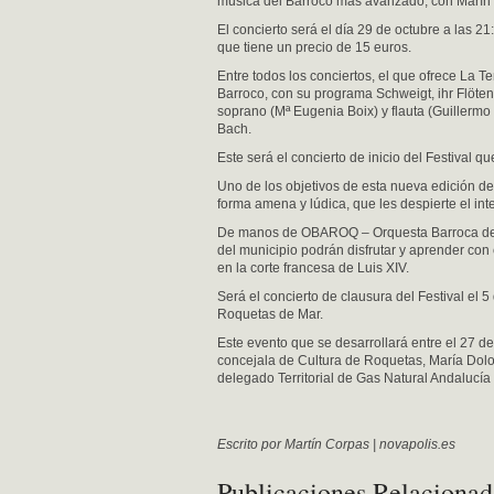
música del Barroco más avanzado, con Marín 
El concierto será el día 29 de octubre a las 21
que tiene un precio de 15 euros.
Entre todos los conciertos, el que ofrece La 
Barroco, con su programa Schweigt, ihr Flöten, 
soprano (Mª Eugenia Boix) y flauta (Guillermo 
Bach.
Este será el concierto de inicio del Festival q
Uno de los objetivos de esta nueva edición de
forma amena y lúdica, que les despierte el in
De manos de OBAROQ – Orquesta Barroca de R
del municipio podrán disfrutar y aprender con 
en la corte francesa de Luis XIV.
Será el concierto de clausura del Festival el 5
Roquetas de Mar.
Este evento que se desarrollará entre el 27 d
concejala de Cultura de Roquetas, María Dol
delegado Territorial de Gas Natural Andalucía
Escrito por Martín Corpas | novapolis.es
Publicaciones Relacionad