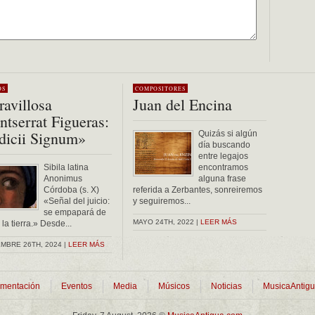
OS
COMPOSITORES
avillosa
Juan del Encina
tserrat Figueras:
dicii Signum»
Quizás si algún
día buscando
entre legajos
Sibila latina
encontramos
Anonimus
alguna frase
Córdoba (s. X)
referida a Zerbantes, sonreiremos
«Señal del juicio:
y seguiremos...
se empapará de
MAYO 24TH, 2022 |
LEER MÁS
la tierra.» Desde...
MBRE 26TH, 2024 |
LEER MÁS
mentación
Eventos
Media
Músicos
Noticias
MusicaAntig