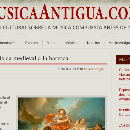
mentación
Eventos
Media
Músicos
Noticias
MusicaAntig
ica medieval a la barroca
Más 
PUBLICADO POR
MusicaAntigua
Guiller
«Lo que
música
El pas
decimo
olla el
Antigu
en el
a
IV edic
Cerca
 en el
¿Se pu
s,