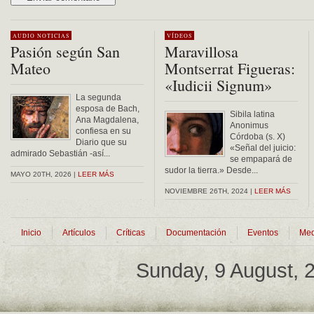
Alternative:
AUDIO
NOTICIAS
VÍDEOS
Pasión según San
Maravillosa
Mateo
Montserrat Figueras:
«Iudicii Signum»
La segunda
esposa de Bach,
Sibila latina
Ana Magdalena,
Anonimus
confiesa en su
Córdoba (s. X)
Diario que su
«Señal del juicio:
admirado Sebastián -así...
se empapará de
sudor la tierra.» Desde...
MAYO 20TH, 2026 |
LEER MÁS
NOVIEMBRE 26TH, 2024 |
LEER MÁS
Inicio
Artículos
Críticas
Documentación
Eventos
Med
Sunday, 9 August,