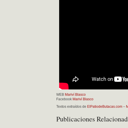
WEB
Mariví Blasco
Facebook
Mariví Blasco
Textos extraídos de
ElPatiodeButacas.com
–
M
Publicaciones Relacionad