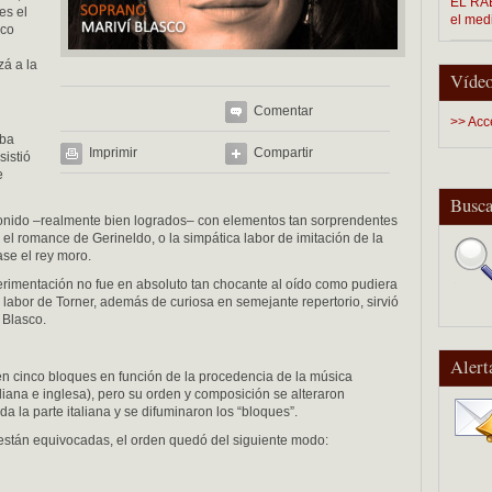
EL RAB
es el
el med
oco
zá a la
Vídeo
Comentar
>> Acc
aba
Imprimir
Compartir
istió
e
Busca
sonido –realmente bien logrados– con elementos tan sorprendentes
 el romance de Gerineldo, o la simpática labor de imitación de la
se el rey moro.
perimentación no fue en absoluto tan chocante al oído como pudiera
 labor de Torner, además de curiosa en semejante repertorio, sirvió
 Blasco.
Alert
en cinco bloques en función de la procedencia de la música
aliana e inglesa), pero su orden y composición se alteraron
 la parte italiana y se difuminaron los “bloques”.
 están equivocadas, el orden quedó del siguiente modo: