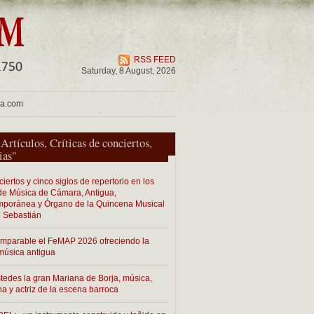
RSS FEED
Saturday, 8 August, 2026
ua.com
"
Artículos
,
Críticas de conciertos
,
ias
"
iertos y cinco siglos de repertorio en los
 de Música de Cámara, Antigua,
poránea y Órgano de la Quincena Musical
 Sebastián
imparable el FeMAP 2026 ofreciendo la
música antigua
tedes la gran Mariana de Borja, música,
na y actriz de la escena barroca