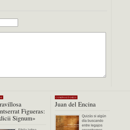
OS
COMPOSITORES
avillosa
Juan del Encina
tserrat Figueras:
dicii Signum»
Quizás si algún
día buscando
entre legajos