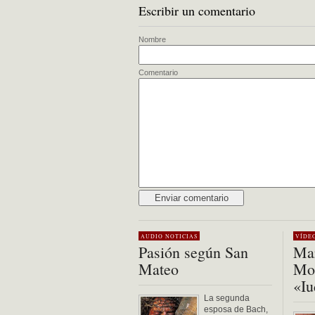
Escribir un comentario
Nombre
Comentario
Alternative:
AUDIO
NOTICIAS
VÍDE
Pasión según San
Mar
Mateo
Mon
«Iu
La segunda
esposa de Bach,