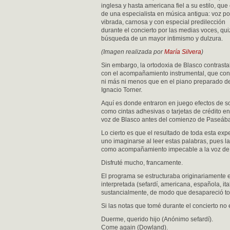
inglesa y hasta americana fiel a su estilo, que 
de una especialista en música antigua: voz p
vibrada, carnosa y con especial predilección
durante el concierto por las medias voces, qui
búsqueda de un mayor intimismo y dulzura.
(Imagen realizada por
María Silvera
)
Sin embargo, la ortodoxia de Blasco contrast
con el acompañamiento instrumental, que cons
ni más ni menos que en el piano preparado d
Ignacio Torner.
Aquí es donde entraron en juego efectos de 
como cintas adhesivas o tarjetas de crédito en
voz de Blasco antes del comienzo de Paseába
Lo cierto es que el resultado de toda esta ex
uno imaginarse al leer estas palabras, pues la
como acompañamiento impecable a la voz de
Disfruté mucho, francamente.
El programa se estructuraba originariamente 
interpretada (sefardí, americana, española, it
sustancialmente, de modo que desapareció toda
Si las notas que tomé durante el concierto no
Duerme, querido hijo (Anónimo sefardí).
Come again (Dowland).