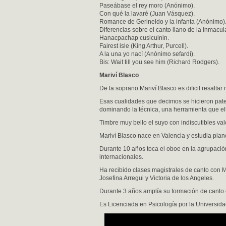
Paseábase el rey moro (Anónimo).
Con qué la lavaré (Juan Vásquez).
Romance de Gerineldo y la infanta (Anónimo)
Diferencias sobre el canto llano de la Inmacu
Hanacpachap cusicuinin.
Fairest isle (King Arthur, Purcell).
A la una yo nací (Anónimo sefardí).
Bis: Wait till you see him (Richard Rodgers).
Mariví Blasco
De la soprano Mariví Blasco es dificil resaltar 
Esas cualidades que decimos se hicieron pate
dominando la técnica, una herramienta que ella
Timbre muy bello el suyo con in​disc​utibles 
Mariví Blasco nace en Valencia y estudia piano
Durante 10 años toca el oboe en la agrupaci
internacionales.
Ha recibido clases magistrales de canto con 
Josefina Arregui y Victoria de los Angeles.
Durante 3 años amplía su formación de canto 
Es Licenciada en Psicología por la Universida