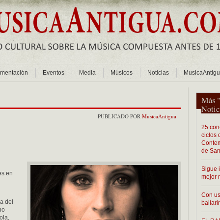
mentación
Eventos
Media
Músicos
Noticias
MusicaAntig
Más 
Notic
PUBLICADO POR
MusicaAntigua
25 conc
ciclos
Contem
de San
Sigue 
es en
mejor 
Con us
ea del
bailari
no
ola,