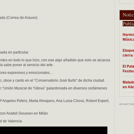
.
Notic
lada (Correa de Arauxo).
Publi
Harmon
Música
Eloqve
nada en particular.
cierra
ntes en todo lo que hizo, con ese algo añadido que solo se alcanza
 sabe poner al servicio del arte.
El Pal
Festiv
valores expresivos y emocionales…
, oboe y canto en el “Conservatorio José Iturbi” de dicha ciudad.
Malada
en Ali
ón “Unión Musical de Yátova” galardonada en diversos certámenes
Mª Angeles Peters, Marta Almajano, Ana Luisa Chova, Robert Expert,
con Anatoli Goussev en Milán.
d de Valencia.