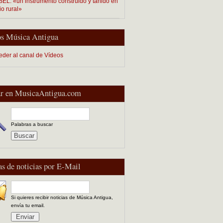
EL: «un instrumento construido y tañido en
io rural»
s Música Antigua
eder al canal de Vídeos
r en MusicaAntigua.com
Palabras a buscar
as de noticias por E-Mail
Si quieres recibir noticias de Música Antigua,
envía tu email.