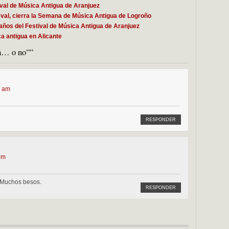
ival de Música Antigua de Aranjuez
val, cierra la Semana de Música Antigua de Logroño
0 años del Festival de Música Antigua de Aranjuez
a antigua en Alicante
ua… o no””
6 am
RESPONDER
pm
 Muchos besos.
RESPONDER