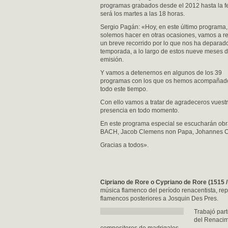
programas grabados desde el 2012 hasta la f
será los martes a las 18 horas.
Sergio Pagán: «Hoy, en este último programa
solemos hacer en otras ocasiones, vamos a re
un breve recorrido por lo que nos ha deparad
temporada, a lo largo de estos nueve meses 
emisión.
Y vamos a detenernos en algunos de los 39
programas con los que os hemos acompañad
todo este tiempo.
Con ello vamos a tratar de agradeceros vuest
presencia en todo momento.
En este programa especial se escucharán obr
BACH, Jacob Clemens non Papa, Johannes Cic
Gracias a todos».
Cipriano de Rore o Cypriano de Rore (1515 
música flamenco del período renacentista, rep
flamencos posteriores a Josquin Des Pres.
Trabajó part
del Renacim