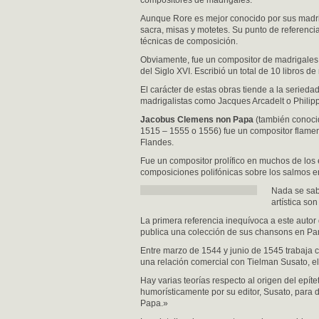
compositores de madrigales.
Aunque Rore es mejor conocido por sus madrig
sacra, misas y motetes. Su punto de referenci
técnicas de composición.
Obviamente, fue un compositor de madrigales a
del Siglo XVI. Escribió un total de 10 libros 
El carácter de estas obras tiende a la serieda
madrigalistas como Jacques Arcadelt o Philipp
Jacobus Clemens non Papa
(también conoci
1515 – 1555 o 1556) fue un compositor flamen
Flandes.
Fue un compositor prolífico en muchos de los
composiciones polifónicas sobre los salmos 
Nada se sab
artística so
La primera referencia inequívoca a este autor
publica una colección de sus chansons en Par
Entre marzo de 1544 y junio de 1545 trabaja 
una relación comercial con Tielman Susato, el 
Hay varias teorías respecto al origen del epí
humorísticamente por su editor, Susato, par
Papa.»