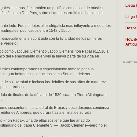
Llega 
ales italianos, fue también un prolífico compositor de música
a fue Josquin Des Pres, sobre el que desarrolló muchas de sus
Llega 
nte todo. Fue por lejos el madrigalista más influyente a mediados
Desped
de madrigales, publicados entre 1542 y 1565.
d, especialmente en contraste con la liviandad de los primeros
Hoy, d
e Verdelot.
Antigu
do como Jacques Clément o Jacob Clemens non Papa) (c.1510 a
co del Renacimiento que vivió la mayor parte de su vida en
 estilos contemporáneos y especialmente famoso por sus
en lengua holandesa, conocidas como Souterliedekens.
e de su juventud e incluso los detalles de sus años de madurez
n poco precisos.
 data de finales de la década de 1530, cuando Pierre Attaingnant
ís.
como succentor en la catedral de Brujas y poco después comienza
editor de Amberes, que durará hasta el final de su vida.
teto «non Papa». Una de ellas sostiene que fue añadido
a distinguirlo del papa Clemente VII—»Jacob Clemens—pero no el