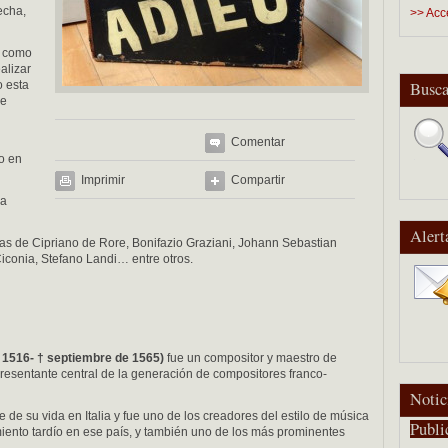
echa,
>> Acc
, como
alizar
o esta
Busca
de
Comentar
o en
Imprimir
Compartir
ra
Alert
as de Cipriano de Rore, Bonifazio Graziani, Johann Sebastian
onia, Stefano Landi… entre otros.
/ 1516- † septiembre de 1565)
fue un compositor y maestro de
resentante central de la generación de compositores franco-
Notic
e de su vida en Italia y fue uno de los creadores del estilo de música
Publi
iento tardío en ese país, y también uno de los más prominentes