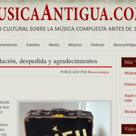
mentación
Eventos
Media
Músicos
Noticias
MusicaAntig
ación, despedida y agradecimientos
Más 
PUBLICADO POR
MusicaAntigua
Música
Pasión
Aquel 
orbe
dicado
 y que
Música
de
úsica
Vídeo
no,
 los