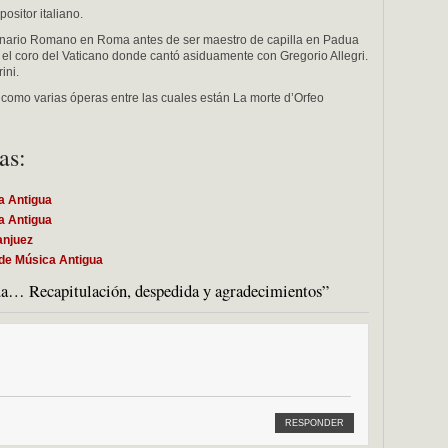
sitor italiano.
inario Romano en Roma antes de ser maestro de capilla en Padua
l coro del Vaticano donde cantó asiduamente con Gregorio Allegri.
ini.
 como varias óperas entre las cuales están La morte d’Orfeo
as:
a Antigua
a Antigua
anjuez
 de Música Antigua
a… Recapitulación, despedida y agradecimientos”
RESPONDER