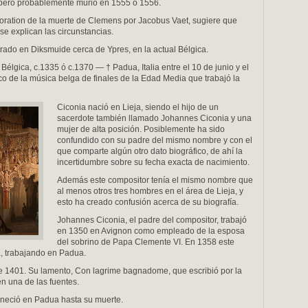
 pero probablemente murió en 1555 o 1556.
loration de la muerte de Clemens por Jacobus Vaet, sugiere que
 se explican las circunstancias.
ado en Diksmuide cerca de Ypres, en la actual Bélgica.
 Bélgica, c.1335 ó c.1370 — † Padua, Italia entre el 10 de junio y el
ico de la música belga de finales de la Edad Media que trabajó la
Ciconia nació en Lieja, siendo el hijo de un
sacerdote también llamado Johannes Ciconia y una
mujer de alta posición. Posiblemente ha sido
confundido con su padre del mismo nombre y con el
que comparte algún otro dato biográfico, de ahí la
incertidumbre sobre su fecha exacta de nacimiento.
Además este compositor tenía el mismo nombre que
al menos otros tres hombres en el área de Lieja, y
esto ha creado confusión acerca de su biografía.
Johannes Ciconia, el padre del compositor, trabajó
en 1350 en Avignon como empleado de la esposa
del sobrino de Papa Clemente VI. En 1358 este
a, trabajando en Padua.
 de 1401. Su lamento, Con lagrime bagnadome, que escribió por la
n una de las fuentes.
neció en Padua hasta su muerte.