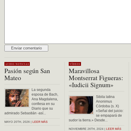
Alternative:
AUDIO
NOTICIAS
VÍDEOS
Pasión según San
Maravillosa
Mateo
Montserrat Figueras:
«Iudicii Signum»
La segunda
esposa de Bach,
Sibila latina
Ana Magdalena,
Anonimus
confiesa en su
Córdoba (s. X)
Diario que su
«Señal del juicio:
admirado Sebastián -así...
se empapará de
sudor la tierra.» Desde...
MAYO 20TH, 2026 |
LEER MÁS
NOVIEMBRE 26TH, 2024 |
LEER MÁS