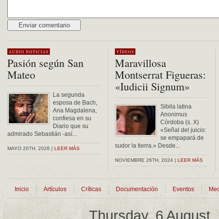
Alternative:
AUDIO
NOTICIAS
VÍDEOS
Pasión según San
Maravillosa
Mateo
Montserrat Figueras:
«Iudicii Signum»
La segunda
esposa de Bach,
Sibila latina
Ana Magdalena,
Anonimus
confiesa en su
Córdoba (s. X)
Diario que su
«Señal del juicio:
admirado Sebastián -así...
se empapará de
sudor la tierra.» Desde...
MAYO 20TH, 2026 |
LEER MÁS
NOVIEMBRE 26TH, 2024 |
LEER MÁS
Inicio
Artículos
Críticas
Documentación
Eventos
Med
Thursday, 6 August