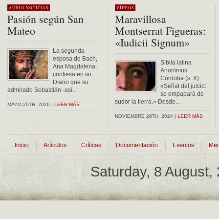
AUDIO
NOTICIAS
VÍDEOS
Pasión según San
Maravillosa
Mateo
Montserrat Figueras:
«Iudicii Signum»
La segunda
esposa de Bach,
Sibila latina
Ana Magdalena,
Anonimus
confiesa en su
Córdoba (s. X)
Diario que su
«Señal del juicio:
admirado Sebastián -así...
se empapará de
sudor la tierra.» Desde...
MAYO 20TH, 2026 |
LEER MÁS
NOVIEMBRE 26TH, 2024 |
LEER MÁS
Inicio
Artículos
Críticas
Documentación
Eventos
Med
Saturday, 8 August,