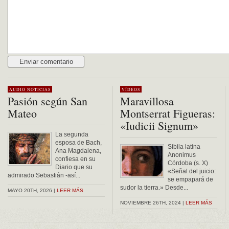
Alternative:
AUDIO
NOTICIAS
VÍDEOS
Pasión según San
Maravillosa
Mateo
Montserrat Figueras:
«Iudicii Signum»
La segunda
esposa de Bach,
Sibila latina
Ana Magdalena,
Anonimus
confiesa en su
Córdoba (s. X)
Diario que su
«Señal del juicio:
admirado Sebastián -así...
se empapará de
sudor la tierra.» Desde...
MAYO 20TH, 2026 |
LEER MÁS
NOVIEMBRE 26TH, 2024 |
LEER MÁS