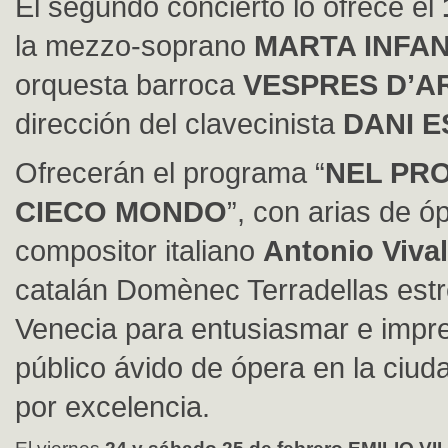
El segundo concierto lo ofrece el
la mezzo-soprano
MARTA INFA
orquesta barroca
VESPRES D’A
dirección del clavecinista
DANI E
Ofrecerán el programa “
NEL PR
CIECO MONDO
”, con arias de ó
compositor italiano
Antonio Vival
catalán Domènec Terradellas est
Venecia para entusiasmar e impre
público ávido de ópera en la ciud
por excelencia.