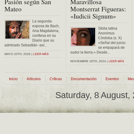
Pasión según San
Maravillosa
Mateo
Montserrat Figueras:
«Iudicii Signum»
La segunda
esposa de Bach,
Sibila latina
Ana Magdalena,
Anonimus
confiesa en su
Córdoba (s. X)
Diario que su
«Señal del juicio:
admirado Sebastián -así...
se empapará de
sudor la tierra.» Desde...
MAYO 20TH, 2026 |
LEER MÁS
NOVIEMBRE 26TH, 2024 |
LEER MÁS
Inicio
Artículos
Críticas
Documentación
Eventos
Med
Saturday, 8 August,