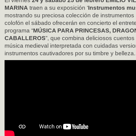
El viernes
24 y sábado 25 de febrero
EMILIO VI
MARINA
traen a su exposición ‘
Instrumentos mus
mostrando su preciosa colección de instrumentos
colofón el sábado ofrecerán en concierto el entret
programa “
MÚSICA PARA PRINCESAS, DRAGO
CABALLEROS
”, que combina deliciosos cuentos
música medieval interpretada con cuidadas versi
instrumentos cautivadores por su timbre y belleza.