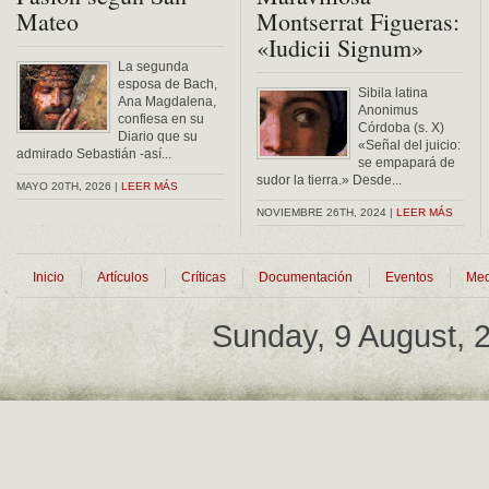
Mateo
Montserrat Figueras:
«Iudicii Signum»
La segunda
esposa de Bach,
Sibila latina
Ana Magdalena,
Anonimus
confiesa en su
Córdoba (s. X)
Diario que su
«Señal del juicio:
admirado Sebastián -así...
se empapará de
sudor la tierra.» Desde...
MAYO 20TH, 2026 |
LEER MÁS
NOVIEMBRE 26TH, 2024 |
LEER MÁS
Inicio
Artículos
Críticas
Documentación
Eventos
Med
Sunday, 9 August,