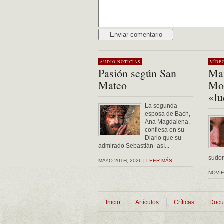
Alternative:
AUDIO
NOTICIAS
VÍDE
Pasión según San
Mar
Mateo
Mon
«Iu
La segunda
esposa de Bach,
Ana Magdalena,
confiesa en su
Diario que su
admirado Sebastián -así...
sudor 
MAYO 20TH, 2026 |
LEER MÁS
NOVIE
Inicio
Artículos
Críticas
Docu