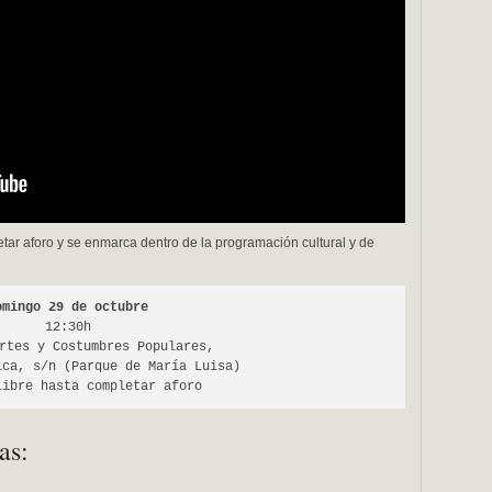
etar aforo y se enmarca dentro de la programación cultural y de
omingo 29 de octubre
12:30h
rtes y Costumbres Populares,
ica, s/n (Parque de María Luisa)
libre hasta completar aforo
as: