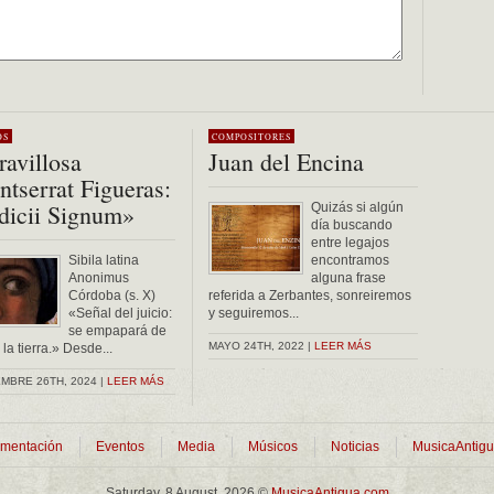
OS
COMPOSITORES
avillosa
Juan del Encina
tserrat Figueras:
dicii Signum»
Quizás si algún
día buscando
entre legajos
Sibila latina
encontramos
Anonimus
alguna frase
Córdoba (s. X)
referida a Zerbantes, sonreiremos
«Señal del juicio:
y seguiremos...
se empapará de
MAYO 24TH, 2022 |
LEER MÁS
la tierra.» Desde...
MBRE 26TH, 2024 |
LEER MÁS
mentación
Eventos
Media
Músicos
Noticias
MusicaAntig
Saturday, 8 August, 2026 ©
MusicaAntigua.com