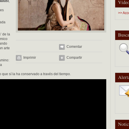
dalusí
,
Vídeo
les
>> Acc
dada
Busca
’ de la
émico
tando
Comentar
 un arte
Imprimir
Compartir
amino:
la
 que sí la ha conservado a través del tiempo.
Alert
Notic