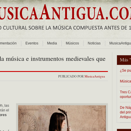
mentación
Eventos
Media
Músicos
Noticias
MusicaAntig
la música e instrumentos medievales que
Más 
¿Se pu
PUBLICADO POR
MusicaAntigua
Música
Tres C
oportu
h, las
De Nápo
rán el
del pr
bres
Antigu