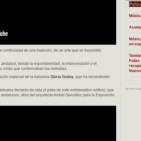
Publi
Música
Aroma
Música
en esp
 continuidad de una tradición, de un arte que se transmitió
Tembem
Folias 
a andalusí, donde la espontaneidad, la improvisación y el
recupe
as notas que conformaban las melodías.
Nuevo
ación especial de la bailarina
Gloria Godoy
, que ha reconstruido
arbukas llenarán de vida el patio de este emblemático edificio, que
 andaluces, obra del arquitecto Aníbal González para la Exposición