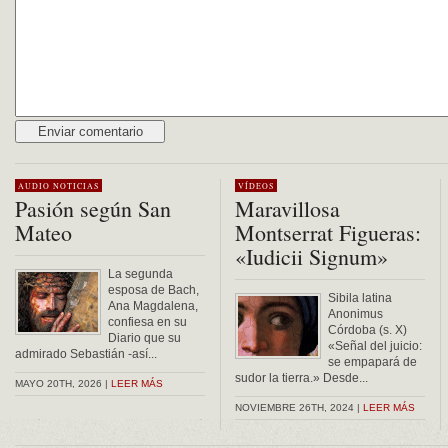
Alternative:
AUDIO
NOTICIAS
VÍDEOS
Pasión según San
Maravillosa
Mateo
Montserrat Figueras:
«Iudicii Signum»
La segunda
esposa de Bach,
Sibila latina
Ana Magdalena,
Anonimus
confiesa en su
Córdoba (s. X)
Diario que su
«Señal del juicio:
admirado Sebastián -así...
se empapará de
sudor la tierra.» Desde...
MAYO 20TH, 2026 |
LEER MÁS
NOVIEMBRE 26TH, 2024 |
LEER MÁS