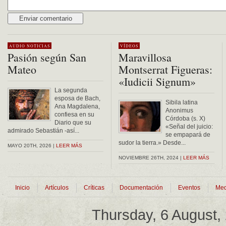
Alternative:
AUDIO
NOTICIAS
VÍDEOS
Pasión según San
Maravillosa
Mateo
Montserrat Figueras:
«Iudicii Signum»
La segunda
esposa de Bach,
Sibila latina
Ana Magdalena,
Anonimus
confiesa en su
Córdoba (s. X)
Diario que su
«Señal del juicio:
admirado Sebastián -así...
se empapará de
sudor la tierra.» Desde...
MAYO 20TH, 2026 |
LEER MÁS
NOVIEMBRE 26TH, 2024 |
LEER MÁS
Inicio
Artículos
Críticas
Documentación
Eventos
Med
Thursday, 6 August