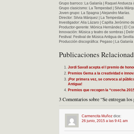
Grupo barroco: La Galanía | Raquel Andueza 
Grupo clasicismo: La Tempestad | Silvia Márq
Joven grupo: La Spagna | Alejandro Marías.
Director: Silvia Márquez | La Tempestad.
Investigador: Alia Lázaro | Capilla Jerónimo d
Productor-gerente: Mónica Hernández | El Co
Innovación: Música y teatro de sombras | Deli
Festival: Festival de Música Antigua de Sevilla
Producción discográfica: Pegaso | La Galaní
Publicaciones Relacionad
Jordi Savall acepta el I premio de hon
Premios Gema a la creatividad e innov
¡Por primera vez, se convoca al públi
Antigua!
Premios que recogen la “cosecha 201
3 Comentarios sobre “Se entregan los
Carmencita Muñoz
dice:
26 junio, 2015 a las 9:41 am