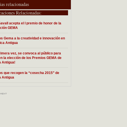
ias relacionadas
caciones Relacionadas:
Savall acepta el I premio de honor de la
ación GEMA
s Gema a la creatividad e innovación en
ica Antigua
rimera vez, se convoca al público para
en la elección de los Premios GEMA de
 Antigua!
s que recogen la “cosecha 2015” de
 Antigua