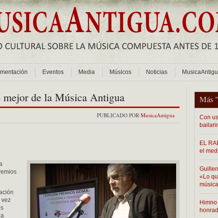
mentación
Eventos
Media
Músicos
Noticias
MusicaAntig
o mejor de la Música Antigua
Más 
PUBLICADO POR
MusicaAntigua
Con us
bailari
EL RAB
el med
a
Guiller
remios
«Lo que
música
ación
 vez
Himno 
os
honra
ua