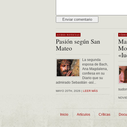
Alternative:
AUDIO
NOTICIAS
VÍDE
Pasión según San
Mar
Mateo
Mon
«Iu
La segunda
esposa de Bach,
Ana Magdalena,
confiesa en su
Diario que su
admirado Sebastián -así...
sudor 
MAYO 20TH, 2026 |
LEER MÁS
NOVIE
Inicio
Artículos
Críticas
Docu