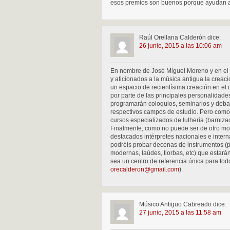
esos premios son buenos porque ayudan a
Raúl Orellana Calderón
dice:
26 junio, 2015 a las 10:06 am
En nombre de José Miguel Moreno y en el m
y aficionados a la música antigua la creac
un espacio de recientísima creación en el 
por parte de las principales personalidad
programarán coloquios, seminarios y debat
respectivos campos de estudio. Pero como 
cursos especializados de luthería (barniza
Finalmente, como no puede ser de otro mo
destacados intérpretes nacionales e intern
podréis probar decenas de instrumentos (pr
modernas, laúdes, tiorbas, etc) que estar
sea un centro de referencia única para tod
orecalderon@gmail.com
).
Músico Antiguo Cabreado
dice:
27 junio, 2015 a las 11:58 am