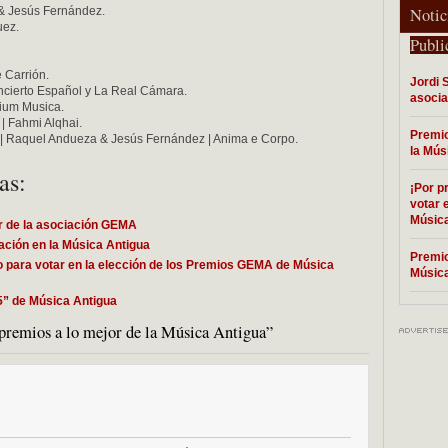
& Jesús Fernández.
Notic
uez.
Publi
e Carrión.
Jordi 
ncierto Español y La Real Cámara.
asoci
rium Musica.
 | Fahmi Alqhai.
Premio
a | Raquel Andueza & Jesús Fernández | Anima e Corpo.
la Mús
as:
¡Por p
votar 
Música
or de la asociación GEMA
ación en la Música Antigua
Premio
co para votar en la elección de los Premios GEMA de Música
Música
5” de Música Antigua
 premios a lo mejor de la Música Antigua”