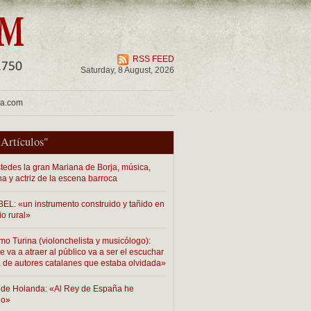
RSS FEED
Saturday, 8 August, 2026
ua.com
"
Artículos
"
tedes la gran Mariana de Borja, música,
na y actriz de la escena barroca
EL: «un instrumento construido y tañido en
io rural»
mo Turina (violonchelista y musicólogo):
 va a atraer al público va a ser el escuchar
 de autores catalanes que estaba olvidada»
de Holanda: «Al Rey de España he
do»