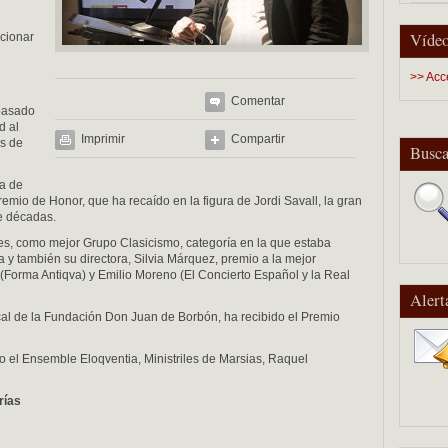
Vídeo
cionar
>> Acc
Comentar
 pasado
d al
Imprimir
Compartir
es de
Busca
ga de
remio de Honor, que ha recaído en la figura de Jordi Savall, la gran
e décadas.
s, como mejor Grupo Clasicismo, categoría en la que estaba
 y también su directora, Silvia Márquez, premio a la mejor
(Forma Antiqva) y Emilio Moreno (El Concierto Español y la Real
Alert
ical de la Fundación Don Juan de Borbón, ha recibido el Premio
o el Ensemble Eloqventia, Ministriles de Marsias, Raquel
rías