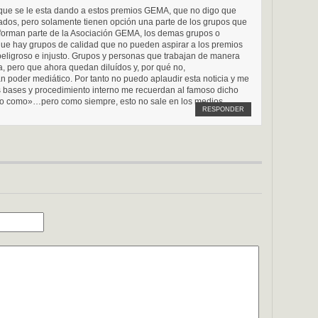
ue se le esta dando a estos premios GEMA, que no digo que
ados, pero solamente tienen opción una parte de los grupos que
forman parte de la Asociación GEMA, los demas grupos o
 que hay grupos de calidad que no pueden aspirar a los premios
peligroso e injusto. Grupos y personas que trabajan de manera
ra, pero que ahora quedan diluídos y, por qué no,
an poder mediático. Por tanto no puedo aplaudir esta noticia y me
s bases y procedimiento interno me recuerdan al famoso dicho
lo como»…pero como siempre, esto no sale en los medios.
RESPONDER