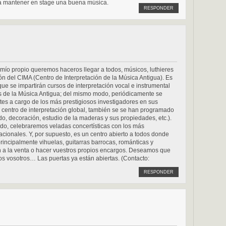
 mantener en stage una buena música.
RESPONDER
ío propio queremos haceros llegar a todos, músicos, luthieres
ión del CIMA (Centro de Interpretación de la Música Antigua). Es
que se impartirán cursos de interpretación vocal e instrumental
es de la Música Antigua; del mismo modo, periódicamente se
es a cargo de los más prestigiosos investigadores en sus
centro de interpretación global, también se se han programado
do, decoración, estudio de la maderas y sus propiedades, etc.).
do, celebraremos veladas concertísticas con los más
acionales. Y, por supuesto, es un centro abierto a todos donde
incipalmente vihuelas, guitarras barrocas, románticas y
án a la venta o hacer vuestros propios encargos. Deseamos que
os vosotros… Las puertas ya están abiertas. (Contacto:
RESPONDER