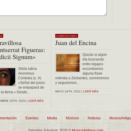
OS
COMPOSITORES
avillosa
Juan del Encina
tserrat Figueras:
dicii Signum»
Quizás si algún
día buscando
entre legajos
Sibila latina
encontramos
Anonimus
alguna frase
Córdoba (s. X)
referida a Zerbantes, sonreiremos
«Señal del juicio:
y seguiremos...
se empapará de
MAYO 24TH, 2022 |
LEER MÁS
la tierra.» Desde...
MBRE 26TH, 2024 |
LEER MÁS
mentación
Eventos
Media
Músicos
Noticias
MusicaAntig
Saturday, 8 August, 2026 ©
MusicaAntigua.com