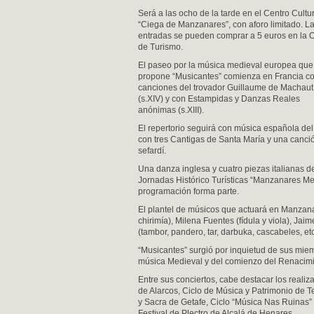
Será a las ocho de la tarde en el Centro Cultu
“Ciega de Manzanares”, con aforo limitado. L
entradas se pueden comprar a 5 euros en la O
de Turismo.
El paseo por la música medieval europea que
propone “Musicantes” comienza en Francia c
canciones del trovador Guillaume de Machaut
(s.XIV) y con Estampidas y Danzas Reales
anónimas (s.XIII).
El repertorio seguirá con música española del 
con tres Cantigas de Santa María y una canci
sefardí.
Una danza inglesa y cuatro piezas italianas de
Jornadas Histórico Turísticas “Manzanares Med
programación forma parte.
El plantel de músicos que actuará en Manzanar
chirimía), Milena Fuentes (fídula y viola), Jai
(tambor, pandero, tar, darbuka, cascabeles, etc.
“Musicantes” surgió por inquietud de sus miem
música Medieval y del comienzo del Renacimi
Entre sus conciertos, cabe destacar los realiz
de Alarcos, Ciclo de Música y Patrimonio de 
y Sacra de Getafe, Ciclo “Música Nas Ruinas”
Festival de Plectro de Alcalá de Henares.