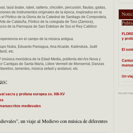
al, laúd árabe, rabel, salterio, chicotén, percusión, flautas, gaitas,
ucciones de instrumentos originales de la época, inspirados en la
Notic
 el Pórtico de la Gloria de la Catedral de Santiago de Compostela,
rte de Cataluña, Pórtico de la colegiata de Toro (Zamora),
Publi
escos de la Parroquia de San Esteban de Sos el Rey Católico
FLORE
y prof
periencia en el campo de la música antigua.
upo Nuba, Eduardo Paniagua, Ana Alcaide, Kaléndula, Judit
El son
rdí, etc.
 XV (música monódica de la Edad Media, polifonía del Ars Nova y
Cantus
r Cantigas de Santa María, Llibre Vermell de Monserrat, Danzas
manus
ltarellos, lamentos, música sefadí y andalusí, etc.
Un via
as:
 sacra y profana europea ss. XIII-XV
les
s manuscritos medievales
ievales”, un viaje al Medievo con música de diferentes