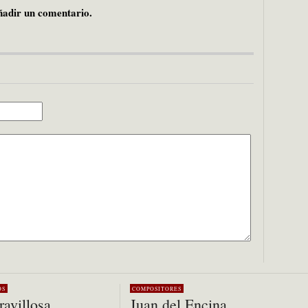
adir un comentario.
OS
COMPOSITORES
avillosa
Juan del Encina