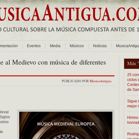
mentación
Eventos
Media
Músicos
Noticias
MusicaAntig
e al Medievo con música de diferentes
Más 
25 conc
ciclos
PUBLICADO POR
MusicaAntigua
Contem
de San
Sigue 
mejor 
ieval
Siglos
Himno 
róximo
honra
de
Rodrig
un con