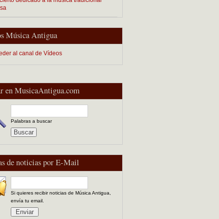
esa
s Música Antigua
eder al canal de Vídeos
r en MusicaAntigua.com
Palabras a buscar
as de noticias por E-Mail
Si quieres recibir noticias de Música Antigua,
envía tu email.