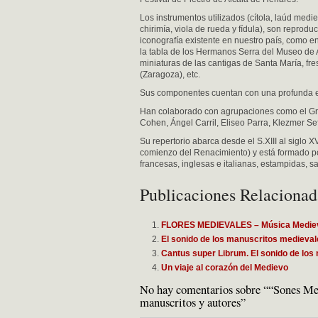
Los instrumentos utilizados (cítola, laúd mediev
chirimía, viola de rueda y fídula), son reprod
iconografía existente en nuestro país, como en
la tabla de los Hermanos Serra del Museo de A
miniaturas de las cantigas de Santa María, fr
(Zaragoza), etc.
Sus componentes cuentan con una profunda ex
Han colaborado con agrupaciones como el Gr
Cohen, Ángel Carril, Eliseo Parra, Klezmer Sefa
Su repertorio abarca desde el S.XIII al siglo
comienzo del Renacimiento) y está formado po
francesas, inglesas e italianas, estampidas, sa
Publicaciones Relacionad
FLORES MEDIEVALES – Música Medieval
El sonido de los manuscritos medieva
Cantus super Librum. El sonido de lo
Un viaje al corazón del Medievo
No hay comentarios sobre ““Sones Med
manuscritos y autores”