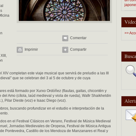
japon
ral
as
ficina
Vídeo
on
>> Acc
Comentar
Imprimir
Compartir
Busca
XIII,
ón
l XIV completan este viaje musical que servirá de preludio a las III
ieval” que se celebran del 3 al 5 de octubre y de cuya
es está formado por Xurxo Ordóñez (flautas, gaitas, chicontén y
me del Amo (cítola, laúd medieval y viola de rueda), Wafir Shaikheldin
Alert
), Pilar Dieste (voz) e Isaac Diego (voz).
bros, buscando profundizar en el estudio e interpretación de la
ento.
ados en el Festival Clásicos en Verano, Festival de Música Medieval
Teruel, Jornadas Medievales de Oropesa, Festival de Música Antigua
 de Pontevedra, Castillo de los Mendoza de Manzanares el Real y