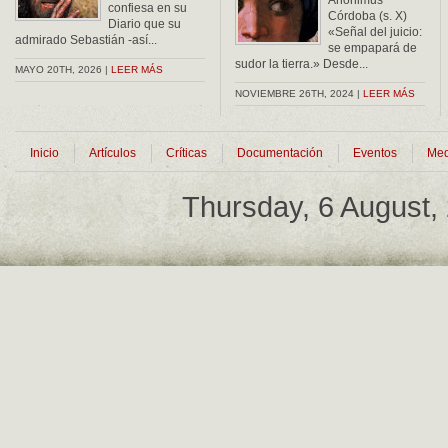
Anonimus
confiesa en su
Córdoba (s. X)
Diario que su
«Señal del juicio:
admirado Sebastián -así...
se empapará de
sudor la tierra.» Desde...
MAYO 20TH, 2026 |
LEER MÁS
NOVIEMBRE 26TH, 2024 |
LEER MÁS
Inicio
Artículos
Críticas
Documentación
Eventos
Med
Thursday, 6 August