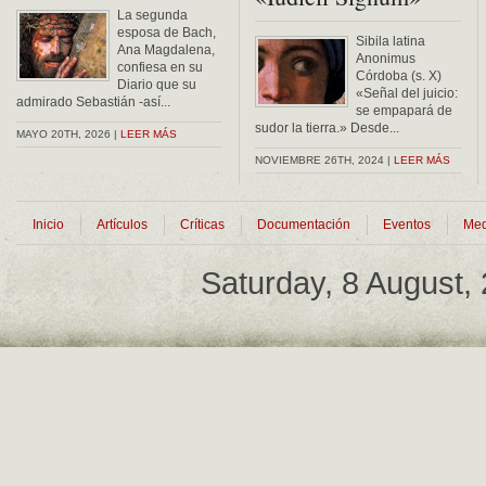
La segunda
esposa de Bach,
Sibila latina
Ana Magdalena,
Anonimus
confiesa en su
Córdoba (s. X)
Diario que su
«Señal del juicio:
admirado Sebastián -así...
se empapará de
sudor la tierra.» Desde...
MAYO 20TH, 2026 |
LEER MÁS
NOVIEMBRE 26TH, 2024 |
LEER MÁS
Inicio
Artículos
Críticas
Documentación
Eventos
Med
Saturday, 8 August,