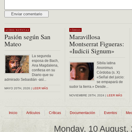
Alternative:
AUDIO
NOTICIAS
VÍDEOS
Pasión según San
Maravillosa
Mateo
Montserrat Figueras:
«Iudicii Signum»
La segunda
esposa de Bach,
Sibila latina
Ana Magdalena,
Anonimus
confiesa en su
Córdoba (s. X)
Diario que su
«Señal del juicio:
admirado Sebastián -así...
se empapará de
sudor la tierra.» Desde...
MAYO 20TH, 2026 |
LEER MÁS
NOVIEMBRE 26TH, 2024 |
LEER MÁS
Inicio
Artículos
Críticas
Documentación
Eventos
Med
Monday, 10 August,