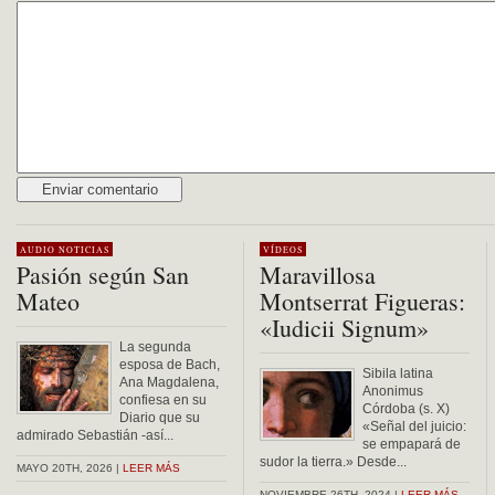
Alternative:
AUDIO
NOTICIAS
VÍDEOS
Pasión según San
Maravillosa
Mateo
Montserrat Figueras:
«Iudicii Signum»
La segunda
esposa de Bach,
Sibila latina
Ana Magdalena,
Anonimus
confiesa en su
Córdoba (s. X)
Diario que su
«Señal del juicio:
admirado Sebastián -así...
se empapará de
sudor la tierra.» Desde...
MAYO 20TH, 2026 |
LEER MÁS
NOVIEMBRE 26TH, 2024 |
LEER MÁS