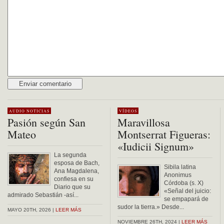
Alternative:
AUDIO
NOTICIAS
VÍDEOS
Pasión según San
Maravillosa
Mateo
Montserrat Figueras:
«Iudicii Signum»
La segunda
esposa de Bach,
Sibila latina
Ana Magdalena,
Anonimus
confiesa en su
Córdoba (s. X)
Diario que su
«Señal del juicio:
admirado Sebastián -así...
se empapará de
sudor la tierra.» Desde...
MAYO 20TH, 2026 |
LEER MÁS
NOVIEMBRE 26TH, 2024 |
LEER MÁS