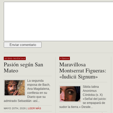
Alternative:
AUDIO
NOTICIAS
VÍDEOS
Pasión según San
Maravillosa
Mateo
Montserrat Figueras:
«Iudicii Signum»
La segunda
esposa de Bach,
Sibila latina
Ana Magdalena,
Anonimus
confiesa en su
Córdoba (s. X)
Diario que su
«Señal del juicio:
admirado Sebastián -así...
se empapará de
sudor la tierra.» Desde...
MAYO 20TH, 2026 |
LEER MÁS