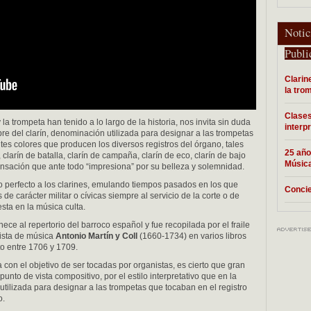
Notic
Publi
Clarin
la tro
Clases
la trompeta han tenido a lo largo de la historia, nos invita sin duda
interpr
mbre del clarín, denominación utilizada para designar a las trompetas
ntes colores que producen los diversos registros del órgano, tales
25 año
clarín de batalla, clarín de campaña, clarín de eco, clarín de bajo
Música
ensación que ante todo “impresiona” por su belleza y solemnidad.
 perfecto a los clarines, emulando tiempos pasados en los que
Concie
de carácter militar o cívicas siempre al servicio de la corte o de
esta en la música culta.
ce al repertorio del barroco español y fue recopilada por el fraile
nista de música
Antonio Martín y Coll
(1660-1734) en varios libros
to entre 1706 y 1709.
con el objetivo de ser tocadas por organistas, es cierto que gran
punto de vista compositivo, por el estilo interpretativo que en la
ilizada para designar a las trompetas que tocaban en el registro
o.