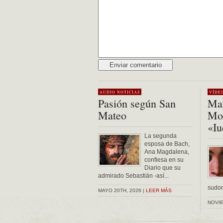
Alternative:
AUDIO
NOTICIAS
VÍDE
Pasión según San
Mar
Mateo
Mon
«Iu
La segunda
esposa de Bach,
Ana Magdalena,
confiesa en su
Diario que su
admirado Sebastián -así...
sudor 
MAYO 20TH, 2026 |
LEER MÁS
NOVIE