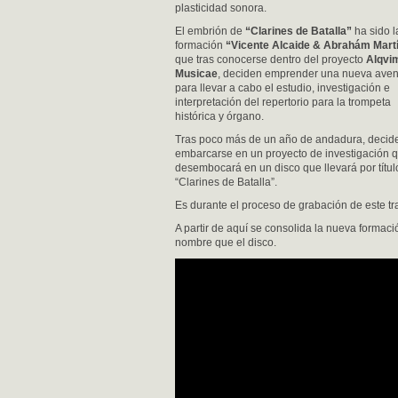
plasticidad sonora.
El embrión de
“Clarines de Batalla”
ha sido l
formación
“Vicente Alcaide & Abrahám Mart
que tras conocerse dentro del proyecto
Alqvi
Musicae
, deciden emprender una nueva aven
para llevar a cabo el estudio, investigación e
interpretación del repertorio para la trompeta
histórica y órgano.
Tras poco más de un año de andadura, decid
embarcarse en un proyecto de investigación 
desembocará en un disco que llevará por títul
“Clarines de Batalla”.
Es durante el proceso de grabación de este t
A partir de aquí se consolida la nueva formac
nombre que el disco.