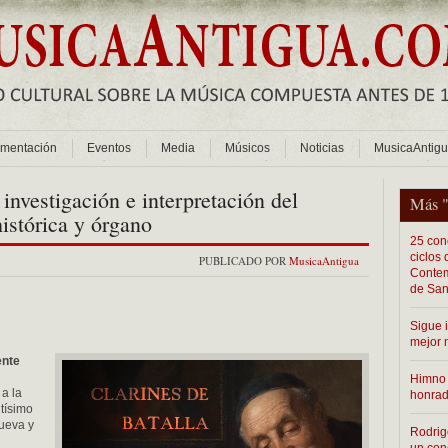
mentación
Eventos
Media
Músicos
Noticias
MusicaAntig
 investigación e interpretación del
Más 
histórica y órgano
25 conc
ciclos
PUBLICADO POR
MusicaAntigua
Contem
de San
Sigue 
mejor 
ente
Himno 
 a la
honra
tísimo
nueva y
Rodrig
un con