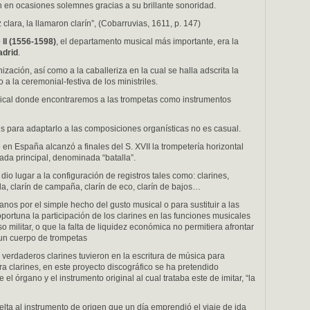
n en ocasiones solemnes gracias a su brillante sonoridad.
 clara, la llamaron clarín”, (Cobarruvias, 1611, p. 147)
 II (1556-1598)
, el departamento musical más importante, era la
adrid
.
ización, así como a la caballeriza en la cual se halla adscrita la
a la ceremonial-festiva de los ministriles.
ical donde encontraremos a las trompetas como instrumentos
es para adaptarlo a las composiciones organísticas no es casual.
en España alcanzó a finales del S. XVII la trompetería horizontal
ada principal, denominada “batalla”.
, dio lugar a la configuración de registros tales como: clarines,
la, clarín de campaña, clarín de eco, clarín de bajos…
anos por el simple hecho del gusto musical o para sustituir a las
portuna la participación de los clarines en las funciones musicales
so militar, o que la falta de liquidez económica no permitiera afrontar
 un cuerpo de trompetas
 verdaderos clarines tuvieron en la escritura de música para
ra clarines, en este proyecto discográfico se ha pretendido
el órgano y el instrumento original al cual trataba este de imitar, “la
ta al instrumento de origen que un día emprendió el viaje de ida