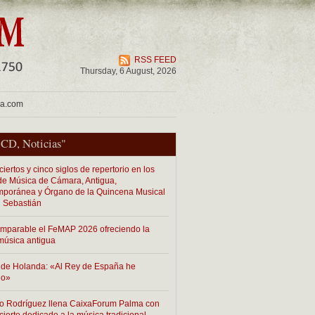
RSS FEED
Thursday, 6 August, 2026
ua.com
"
CD
,
Noticias
"
iertos y cinco siglos de repertorio en los
 de Música de Cámara, Antigua,
poránea y Órgano de la Quincena Musical
 Sebastián
imparable el FeMAP 2026 ofreciendo la
música antigua
de Holanda: «Al Rey de España he
do»
o Rodríguez llena CaixaForum Palma con
cierto dedicado a la música tradicional