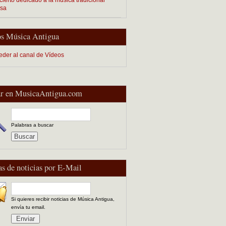
esa
s Música Antigua
eder al canal de Vídeos
r en MusicaAntigua.com
Palabras a buscar
as de noticias por E-Mail
Si quieres recibir noticias de Música Antigua,
envía tu email.