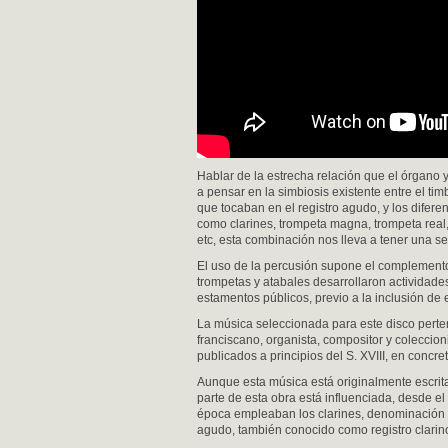
Hablar de la estrecha relación que el órgano y 
a pensar en la simbiosis existente entre el ti
que tocaban en el registro agudo, y los difere
como clarines, trompeta magna, trompeta real, 
etc, esta combinación nos lleva a tener una s
El uso de la percusión supone el complemento
trompetas y atabales desarrollaron actividades 
estamentos públicos, previo a la inclusión de 
La música seleccionada para este disco pertene
franciscano, organista, compositor y coleccio
publicados a principios del S. XVIII, en concre
Aunque esta música está originalmente escrita 
parte de esta obra está influenciada, desde el 
época empleaban los clarines, denominación ut
agudo, también conocido como registro clarin