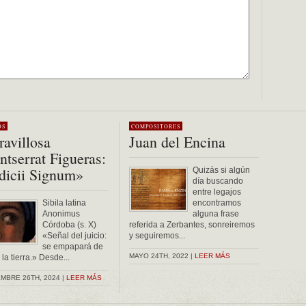
OS
COMPOSITORES
avillosa
Juan del Encina
tserrat Figueras:
dicii Signum»
Quizás si algún
día buscando
entre legajos
Sibila latina
encontramos
Anonimus
alguna frase
Córdoba (s. X)
referida a Zerbantes, sonreiremos
«Señal del juicio:
y seguiremos...
se empapará de
MAYO 24TH, 2022 |
LEER MÁS
la tierra.» Desde...
MBRE 26TH, 2024 |
LEER MÁS