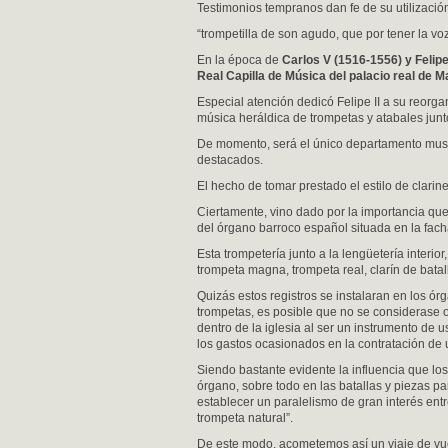
Testimonios tempranos dan fe de su utilizació
“trompetilla de son agudo, que por tener la voz
En la época de
Carlos V (1516-1556) y Felipe
Real Capilla de Música del palacio real de M
Especial atención dedicó Felipe II a su reorgan
música heráldica de trompetas y atabales junto 
De momento, será el único departamento mus
destacados.
El hecho de tomar prestado el estilo de clarin
Ciertamente, vino dado por la importancia que 
del órgano barroco español situada en la fach
Esta trompetería junto a la lengüetería interior
trompeta magna, trompeta real, clarín de batal
Quizás estos registros se instalaran en los órg
trompetas, es posible que no se considerase o
dentro de la iglesia al ser un instrumento de u
los gastos ocasionados en la contratación de
Siendo bastante evidente la influencia que los
órgano, sobre todo en las batallas y piezas pa
establecer un paralelismo de gran interés entre 
trompeta natural”.
De este modo, acometemos así un viaje de vuel