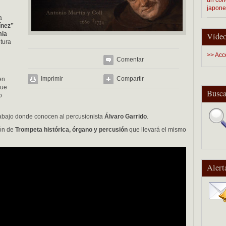
japon
a
ínez”
mia
Vídeo
tura
>> Acc
Comentar
Imprimir
Compartir
en
que
Busca
o
rabajo donde conocen al percusionista
Álvaro Garrido
.
ión de
Trompeta histórica, órgano y percusión
que llevará el mismo
Alert