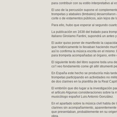
para contribuir con su estilo interpretativo al
El uso de la percusión supone el complemento
trompetas y atabales (timbales) desarrollaron a
corte o de estamentos públicos, aún lejos de l
Para ello, hubo que esperar al segundo cuart
La publicación en 1638 del tratado para tromp
italiano Girolamo Fantini, supondrá un antes 
El autor quiso poner de manifiesto la capacida
que históricamente lo llevaban haciendo much
así lo confirma la música escrita en el mismo:
para trompeta acompañadas al órgano, entre o
El siguiente texto del libro supone toda una d
co’l veo fondamento come gli altri strumenti perf
En España este hecho se produciría más tarde, e
trompetas participando en actividades no milit
de dos clarines en la plantilla de la Real Capi
El embrión que dio lugar a la investigación pa
el artículo Algunas consideraciones sobre la 
musicólogo español Luis Antonio González.
En el apartado sobre la música civil habla de l
clarines sin acompañamiento, aparentemente es
que presentaban, probablemente en su origen f
obra.