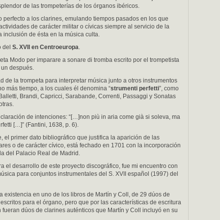
 esplendor de las trompeterías de los órganos ibéricos.
 perfecto a los clarines, emulando tiempos pasados en los que
ctividades de carácter militar o cívicas siempre al servicio de la
a inclusión de ésta en la música culta.
o del
S. XVII en Centroeuropa
.
eta Modo per imparare a sonare di tromba escrito por el trompetista
y un después.
d de la trompeta para interpretar música junto a otros instrumentos
o más tiempo, a los cuales él denomina “
strumenti perfetti
”, como
 Balletti, Brandi, Capricci, Sarabande, Correnti, Passaggi y Sonatas
tras.
eclaración de intenciones: “[…]non più in aria come già si soleva, ma
etti […]” (Fantini, 1638, p. 6).
l primer dato bibliográfico que justifica la aparición de las
ares o de carácter cívico, está fechado en 1701 con la incorporación
lla del Palacio Real de Madrid.
ra el desarrollo de este proyecto discográfico, fue mi encuentro con
música para conjuntos instrumentales del S. XVII español (1997) del
a existencia en uno de los libros de Martín y Coll, de 29 dúos de
critos para el órgano, pero que por las características de escritura
ueran dúos de clarines auténticos que Martín y Coll incluyó en su