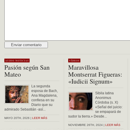
Alternative:
AUDIO
NOTICIAS
VÍDEOS
Pasión según San
Maravillosa
Mateo
Montserrat Figueras:
«Iudicii Signum»
La segunda
esposa de Bach,
Sibila latina
Ana Magdalena,
Anonimus
confiesa en su
Córdoba (s. X)
Diario que su
«Señal del juicio:
admirado Sebastián -así...
se empapará de
sudor la tierra.» Desde...
MAYO 20TH, 2026 |
LEER MÁS
NOVIEMBRE 26TH, 2024 |
LEER MÁS