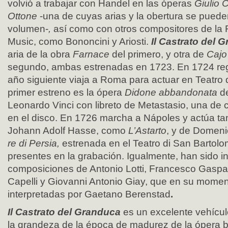
volvió a trabajar con Handel en las óperas
Giulio 
Ottone
-una de cuyas arias y la obertura se pued
volumen-
,
así como con otros compositores de la
Music, como Bononcini y Ariosti.
Il Castrato del
aria de la obra
Farnace
del primero, y otra de
Cajo
segundo, ambas estrenadas en 1723. En 1724 regr
año siguiente viaja a Roma para actuar en Teatro
primer estreno es la ópera
Didone abbandonata
d
Leonardo Vinci con libreto de Metastasio, una de 
en el disco. En 1726 marcha a Nápoles y actúa t
Johann Adolf Hasse, como
L’Astarto
, y de Domen
re di Persia,
estrenada en el Teatro di San Barto
presentes en la grabación. Igualmente, han sido in
composiciones de Antonio Lotti, Francesco Gaspar
Capelli y Giovanni Antonio Giay, que en su momen
interpretadas por Gaetano Berenstad
.
Il Castrato del Granduca
es un excelente vehícul
la grandeza de la época de madurez de la ópera ba