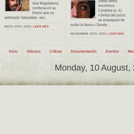
Sibila latina
Ana Magdalena,
Anonimus
confiesa en su
Córdoba (s. X)
Diario que su
«Señal del juicio:
admirado Sebastián -así...
se empapará de
sudor la tierra.» Desde...
MAYO 20TH, 2026 |
LEER MÁS
NOVIEMBRE 26TH, 2024 |
LEER MÁS
Inicio
Artículos
Críticas
Documentación
Eventos
Med
Monday, 10 August,