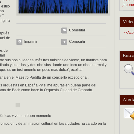
a
japon
 estilo
ran
e”,
Vídeo
igir a
Comentar
>> Acc
espués
nuel de
Imprimir
Compartir
os de
Busca
dad
e sus posibilidades, más tres músicos de viento, un flautista para
a flauta y cuerdas, y dos oboístas donde uno toca un oboe normal y
 que es un instrumento un poco más dulce”, explica.
ñana en el Maestro Padilla de un concierto excepcional.
as orquestas en España -“y si me apuras en buena parte del
rama de Bach como hace la Orquesta Ciudad de Granada.
Alert
fónicas viven un buen momento.
romoción y de animación cultural en las ciudades ha calado en la