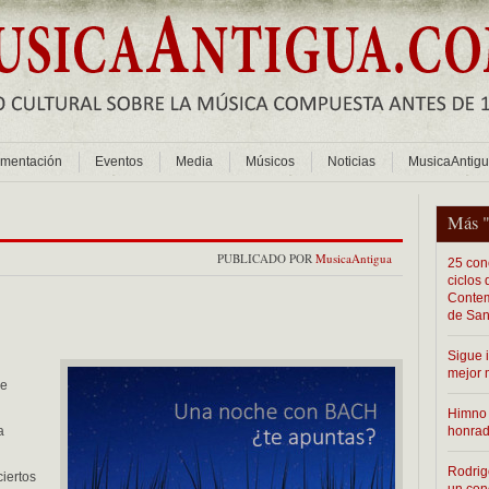
mentación
Eventos
Media
Músicos
Noticias
MusicaAntig
Más 
PUBLICADO POR
MusicaAntigua
25 conc
ciclos
Contem
de San
Sigue 
mejor 
de
Himno 
a
honra
Rodrig
ciertos
un con