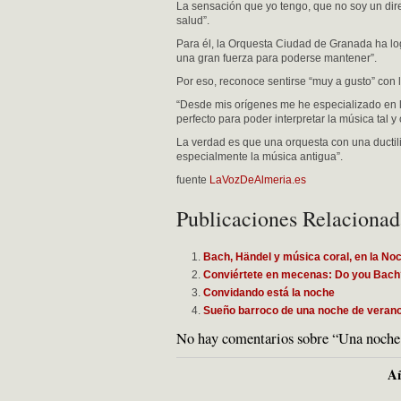
La sensación que yo tengo, que no soy un dir
salud”.
Para él, la Orquesta Ciudad de Granada ha log
una gran fuerza para poderse mantener”.
Por eso, reconoce sentirse “muy a gusto” con
“Desde mis orígenes me he especializado en l
perfecto para poder interpretar la música tal 
La verdad es que una orquesta con una ductil
especialmente la música antigua”.
fuente
LaVozDeAlmeria.es
Publicaciones Relacionad
Bach, Händel y música coral, en la No
Conviértete en mecenas: Do you Bach
Convidando está la noche
Sueño barroco de una noche de veran
No hay comentarios sobre “Una noche
Añ