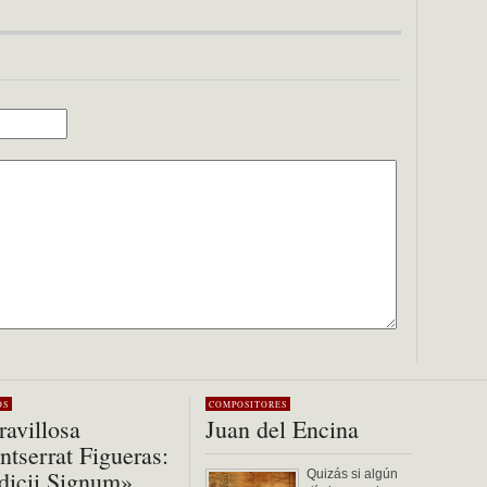
OS
COMPOSITORES
avillosa
Juan del Encina
tserrat Figueras:
dicii Signum»
Quizás si algún