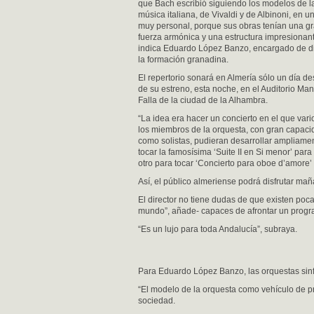
que Bach escribió siguiendo los modelos de l
música italiana, de Vivaldi y de Albinoni, en un
muy personal, porque sus obras tenían una g
fuerza armónica y una estructura impresionant
indica Eduardo López Banzo, encargado de dir
la formación granadina.
El repertorio sonará en Almería sólo un día d
de su estreno, esta noche, en el Auditorio Ma
Falla de la ciudad de la Alhambra.
“La idea era hacer un concierto en el que vari
los miembros de la orquesta, con gran capaci
como solistas, pudieran desarrollar ampliament
tocar la famosísima ‘Suite II en Si menor’ par
otro para tocar ‘Concierto para oboe d’amore’
Así, el público almeriense podrá disfrutar ma
El director no tiene dudas de que existen poc
mundo”, añade- capaces de afrontar un prog
“Es un lujo para toda Andalucía”, subraya.
Para Eduardo López Banzo, las orquestas sin
“El modelo de la orquesta como vehículo de p
sociedad.