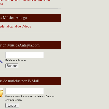
esa
s Música Antigua
eder al canal de Vídeos
r en MusicaAntigua.com
Palabras a buscar
as de noticias por E-Mail
Si quieres recibir noticias de Música Antigua,
envía tu email.