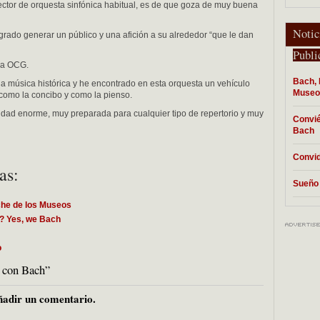
ector de orquesta sinfónica habitual, es de que goza de muy buena
Notic
rado generar un público y una afición a su alrededor “que le dan
Publi
 la OCG.
Bach, 
a música histórica y he encontrado en esta orquesta un vehículo
Museo
y como la concibo y como la pienso.
idad enorme, muy preparada para cualquier tipo de repertorio y muy
Convié
Bach
Convid
as:
Sueño 
che de los Museos
? Yes, we Bach
o
 con Bach”
adir un comentario.