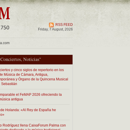
RSS FEED
Friday, 7 August, 2026
ua.com
"
Conciertos
,
Noticias
"
iertos y cinco siglos de repertorio en los
 de Música de Cámara, Antigua,
poránea y Órgano de la Quincena Musical
 Sebastián
imparable el FeMAP 2026 ofreciendo la
música antigua
de Holanda: «Al Rey de España he
do»
o Rodríguez llena CaixaForum Palma con
cierto dedicado a la música tradicional