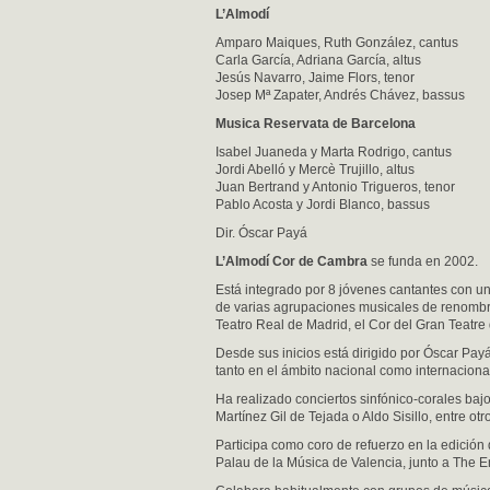
L’Almodí
Amparo Maiques, Ruth González, cantus
Carla García, Adriana García, altus
Jesús Navarro, Jaime Flors, tenor
Josep Mª Zapater, Andrés Chávez, bassus
Musica Reservata de Barcelona
Isabel Juaneda y Marta Rodrigo, cantus
Jordi Abelló y Mercè Trujillo, altus
Juan Bertrand y Antonio Trigueros, tenor
Pablo Acosta y Jordi Blanco, bassus
Dir. Óscar Payá
L’Almodí Cor de Cambra
se funda en 2002.
Está integrado por 8 jóvenes cantantes con 
de varias agrupaciones musicales de renombre,
Teatro Real de Madrid, el Cor del Gran Teatre 
Desde sus inicios está dirigido por Óscar Payá
tanto en el ámbito nacional como internaciona
Ha realizado conciertos sinfónico-corales bajo
Martínez Gil de Tejada o Aldo Sisillo, entre otr
Participa como coro de refuerzo en la edición
Palau de la Música de Valencia, junto a The En