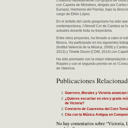
Colabora habitualmente con grupos de música 
con Capella de Ministrers, dirigido por Carle
Europa); Harmonia del Parnàs, bajo la direcc
cargo de Efrén López.
En el ámbito del canto gregoriano ha sido ase
contemporánea, l’Almodí Cor de Cambra se ha 
actuales durante toda su trayectoria.
Entre otros proyectos, ha llevado a cabo el e
Biosca. Ha participado en los siguientes trabaj
(Institut Valencià de la Música, 2008) y Cant
2013) y Timete Deum (CDM, 2014) con Capella
Ha sido premiado con la mejor interpretación 
Rojales y con el segundo premio en el I Conc
de Valencia.
Publicaciones Relacionad
Guerrero, Morales y Victoria anuncian 
¿Quieres escuchar en vivo y gratis mú
de Victoria?
Concierto de Cuaresma del Coro Tomás
Cita con la Música Antigua en Compos
No hay comentarios sobre “Victoria, La