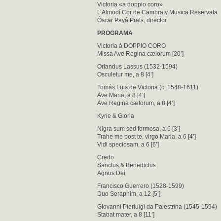
Victoria «a doppio coro»
L’Almodí Cor de Cambra y Musica Reservata
Óscar Payá Prats, director
PROGRAMA
Victoria à DOPPIO CORO
Missa Ave Regina cælorum [20’]
Orlandus Lassus (1532-1594)
Osculetur me, a 8 [4’]
Tomás Luis de Victoria (c. 1548-1611)
Ave Maria, a 8 [4’]
Ave Regina cælorum, a 8 [4’]
Kyrie & Gloria
Nigra sum sed formosa, a 6 [3’]
Trahe me post te, virgo Maria, a 6 [4’]
Vidi speciosam, a 6 [6’]
Credo
Sanctus & Benedictus
Agnus Dei
Francisco Guerrero (1528-1599)
Duo Seraphim, a 12 [5’]
Giovanni Pierluigi da Palestrina (1545-1594)
Stabat mater, a 8 [11’]