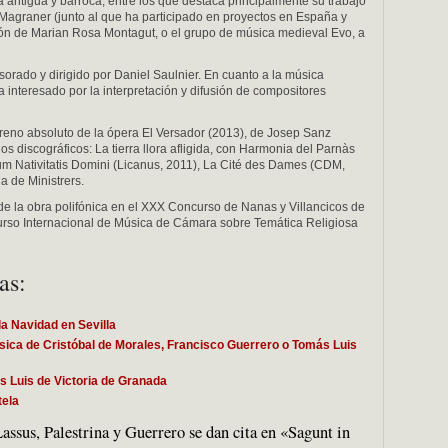
antigua y barroca, entre los que destaca principalmente su trabajo
s Magraner (junto al que ha participado en proyectos en España y
ión de Marian Rosa Montagut, o el grupo de música medieval Evo, a
sorado y dirigido por Daniel Saulnier. En cuanto a la música
interesado por la interpretación y difusión de compositores
streno absoluto de la ópera El Versador (2013), de Josep Sanz
os discográficos: La tierra llora afligida, con Harmonia del Parnàs
icum Nativitatis Domini (Licanus, 2011), La Cité des Dames (CDM,
 de Ministrers.
de la obra polifónica en el XXX Concurso de Nanas y Villancicos de
urso Internacional de Música de Cámara sobre Temática Religiosa
as:
la Navidad en Sevilla
sica de Cristóbal de Morales, Francisco Guerrero o Tomás Luis
 Luis de Victoria de Granada
tela
ssus, Palestrina y Guerrero se dan cita en «Sagunt in