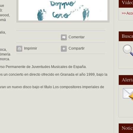
Vídeo
que
B:
>> Acc
rwood,
Romà
lia,
Busca
Comentar
Imprimir
Compartir
roca,
lmería
norca.
urso Permanente de Juventudes Musicales de España.
s un concierto en directo ofrecido en Granada el año 1999, bajo la
Alert
aran un nuevo disco bajo el título Los compositores imperiales de
Notic