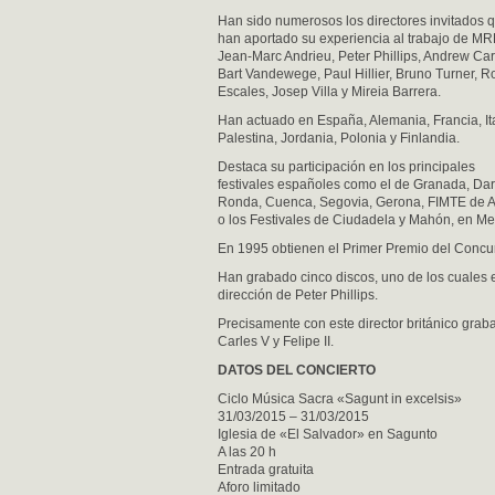
Han sido numerosos los directores invitados 
han aportado su experiencia al trabajo de MR
Jean-Marc Andrieu, Peter Phillips, Andrew Ca
Bart Vandewege, Paul Hillier, Bruno Turner, 
Escales, Josep Villa y Mireia Barrera.
Han actuado en España, Alemania, Francia, Ita
Palestina, Jordania, Polonia y Finlandia.
Destaca su participación en los principales
festivales españoles como el de Granada, Da
Ronda, Cuenca, Segovia, Gerona, FIMTE de A
o los Festivales de Ciudadela y Mahón, en Me
En 1995 obtienen el Primer Premio del Conc
Han grabado cinco discos, uno de los cuales e
dirección de Peter Phillips.
Precisamente con este director británico grab
Carles V y Felipe II.
DATOS DEL CONCIERTO
Ciclo Música Sacra «Sagunt in excelsis»
31/03/2015 – 31/03/2015
Iglesia de «El Salvador» en Sagunto
A las 20 h
Entrada gratuita
Aforo limitado