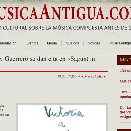
mentación
Eventos
Media
Músicos
Noticias
MusicaAntig
 y Guerrero se dan cita en «Sagunt in
Más 
¿Se pu
PUBLICADO POR
MusicaAntigua
Música
Tres C
oportu
da,
De Nápo
los
del pr
por su
Antigu
l