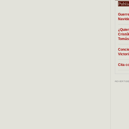
Publi
Guerre
Navida
¿Quier
Cristó
Tomás 
Concie
Victor
Cita c